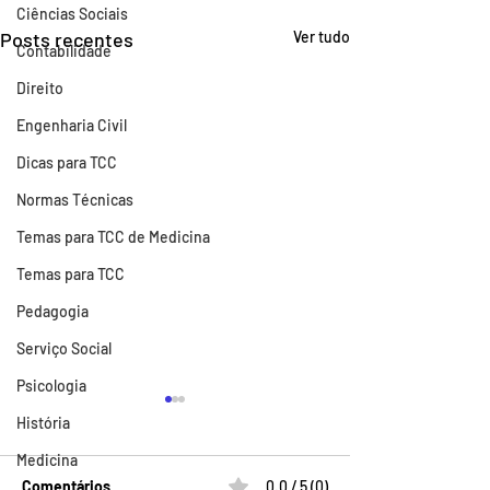
Ciências Sociais
Posts recentes
Ver tudo
Contabilidade
Direito
Engenharia Civil
Dicas para TCC
Normas Técnicas
Temas para TCC de Medicina
Temas para TCC
Pedagogia
Serviço Social
Psicologia
Cote em quanto tempo
História
você conseguirá se
Medicina
formar
Faça uma cotação para
Comentários
0.0 / 5 (0)