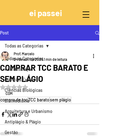
ei passei
Post
Todas as Categorias
Prof. Marcelo
Todas as Categorias
24 de abr. de 2025
1 min de leitura
COMPRAR TCC BARATO E
Administração
SEM PLÁGIO
Ciências Exatas
Avaliado com NaN de 5 estrelas.
Ciências Biológicas
COM
compra de tcc
TCC barato
sem plágio
Biomedicina
Arquitetura e Urbanismo
Antiplágio & Plágio
Gestão