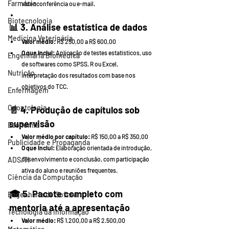
Farmácia
videoconferência ou e-mail.
Biotecnologia
📊 
3. Análise estatística de dados
Medicina Veterinária
Valor médio:
 R$ 250,00 a R$ 600,00
O que inclui:
 Aplicação de testes estatísticos, uso 
Engenharia Biomédica
de softwares como SPSS, R ou Excel, 
Nutrição
interpretação dos resultados com base nos 
objetivos do TCC.
Enfermagem
Odontologia
📄 
4. Produção de capítulos sob 
supervisão
Economia
Valor médio por capítulo:
 R$ 150,00 a R$ 350,00
Publicidade e Propaganda
O que inclui:
 Elaboração orientada de introdução, 
ADS/TI
desenvolvimento e conclusão, com participação 
ativa do aluno e reuniões frequentes.
Ciência da Computação
🎓 
5. Pacote completo com 
Engenharia de Software
mentoria até a apresentação
Tecnologia da Informação
Valor médio:
 R$ 1.200,00 a R$ 2.500,00