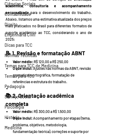
Ciências Sociais
acadêmica, consultoria e acompanhamento 
personalizado
 para o desenvolvimento do trabalho. 
Contabilidade
Abaixo, listamos uma estimativa atualizada dos preços 
Direito
mais praticados no Brasil para diferentes formatos de 
suporte acadêmico ao TCC, considerando o ano de 
Engenharia Civil
2025:
Dicas para TCC
📝 
1. Revisão e formatação ABNT
Normas Técnicas
Valor médio:
 R$ 120,00 a R$ 250,00
Temas para TCC de Medicina
O que inclui:
 Ajustes nas normas da ABNT, revisão 
gramatical e ortográfica, formatação de 
Temas para TCC
referências e estrutura do trabalho.
Pedagogia
📚 
2. Orientação acadêmica 
Serviço Social
completa
Psicologia
Valor médio:
 R$ 300,00 a R$ 1.500,00
História
O que inclui:
 Acompanhamento por etapas (tema, 
problema, objetivos, metodologia, 
Medicina
fundamentação teórica), correções e suporte por 