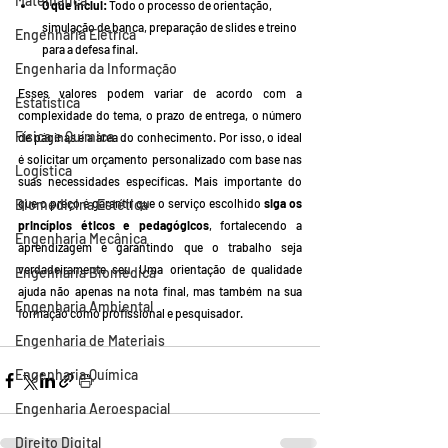
Matemática
O que inclui:
 Todo o processo de orientação, 
simulação de banca, preparação de slides e treino 
Engenharia Elétrica
para a defesa final.
Engenharia da Informação
Esses valores podem variar de acordo com a 
Estatística
complexidade do tema, o prazo de entrega, o número 
Física e Química
de páginas e a área do conhecimento. Por isso, o ideal 
é solicitar um orçamento personalizado com base nas 
Logística
suas necessidades específicas. Mais importante do 
Biomedicina Estética
que o preço é garantir que o serviço escolhido 
siga os 
princípios éticos e pedagógicos
, fortalecendo a 
Engenharia Mecânica
aprendizagem e garantindo que o trabalho seja 
verdadeiramente seu. Uma orientação de qualidade 
Engenharia Biomédica
ajuda não apenas na nota final, mas também na sua 
Engenharia Ambiental
formação como profissional e pesquisador.
Engenharia de Materiais
Engenharia Química
Engenharia Aeroespacial
Direito Digital