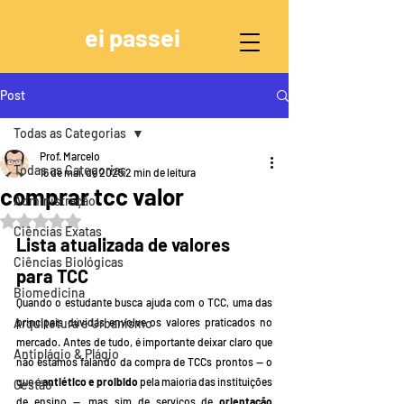
ei passei
Post
Todas as Categorias
Prof. Marcelo
Todas as Categorias
16 de mai. de 2025
2 min de leitura
comprar tcc valor
Administração
Avaliado com NaN de 5 estrelas.
Ciências Exatas
Lista atualizada de valores 
Ciências Biológicas
para TCC
Biomedicina
Quando o estudante busca ajuda com o TCC, uma das 
Arquitetura e Urbanismo
principais dúvidas envolve os valores praticados no 
mercado. Antes de tudo, é importante deixar claro que 
Antiplágio & Plágio
não estamos falando da compra de TCCs prontos — o 
que é 
antiético e proibido
 pela maioria das instituições 
Gestão
de ensino —, mas sim de serviços de 
orientação 