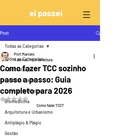
ei passei
Post
Todas as Categorias
Prof. Marcelo
Todas as Categorias
11 de mai.
1 min de leitura
Como fazer TCC sozinho
Administração
passo a passo: Guia
Ciências Exatas
completo para 2026
Ciências Biológicas
Avaliado com NaN de 5 estrelas.
Biomedicina
Como fazer TCC?
Arquitetura e Urbanismo
Antiplágio & Plágio
Gestão