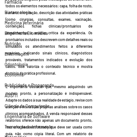
Farmácia
todos os elementos necessários: capa, folha de rosto, 
Biotecnologia
sumário, introdução, descrição das atividades práticas 
(como cirurgias, consultas, exames, vacinação, 
Medicina Veterinária
contenção), fichas clínicas/prontuários de 
Engenharia Biomédica
atendimentos e análise crítica da experiência. Os 
prontuários incluídos descrevem com detalhes reais ou 
Nutrição
simulados os atendimentos feitos a diferentes 
espécies, indicando sinais clínicos, diagnósticos 
Enfermagem
prováveis, tratamentos indicados e evolução dos 
Odontologia
casos. Isso valoriza o conteúdo técnico e mostra 
domínio da prática profissional.
Economia
Publicidade e Propaganda
É importante destacar que, mesmo adquirindo um 
modelo pronto, a personalização é indispensável. 
ADS/TI
Adapte os dados à sua realidade de estágio, revise com 
Ciência da Computação
atenção e insira suas próprias análises sobre os casos 
clínicos acompanhados. A venda responsável desses 
Engenharia de Software
relatórios oferece não apenas um documento pronto, 
Tecnologia da Informação
mas uma base estruturada que deve ser usada como 
guia, não como cópia literal. Com um relatório de 