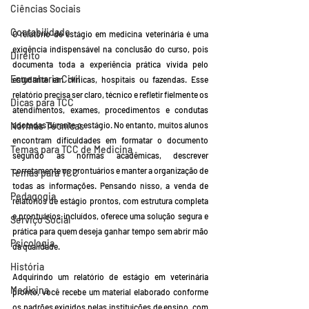
Ciências Sociais
Contabilidade
O relatório de estágio em medicina veterinária é uma 
exigência indispensável na conclusão do curso, pois 
Direito
documenta toda a experiência prática vivida pelo 
Engenharia Civil
estudante em clínicas, hospitais ou fazendas. Esse 
relatório precisa ser claro, técnico e refletir fielmente os 
Dicas para TCC
atendimentos, exames, procedimentos e condutas 
Normas Técnicas
adotadas durante o estágio. No entanto, muitos alunos 
encontram dificuldades em formatar o documento 
Temas para TCC de Medicina
segundo as normas acadêmicas, descrever 
corretamente os prontuários e manter a organização de 
Temas para TCC
todas as informações. Pensando nisso, a venda de 
Pedagogia
relatórios de estágio prontos, com estrutura completa 
e prontuários incluídos, oferece uma solução segura e 
Serviço Social
prática para quem deseja ganhar tempo sem abrir mão 
Psicologia
da qualidade.
História
Adquirindo um relatório de estágio em veterinária 
Medicina
pronto, você recebe um material elaborado conforme 
os padrões exigidos pelas instituições de ensino, com 