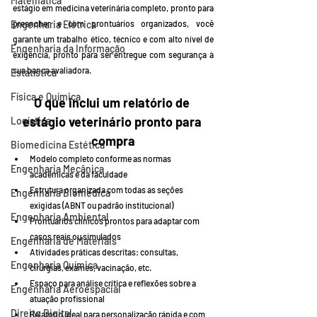
Matemática
estágio em medicina veterinária completo, pronto para 
Engenharia Elétrica
preencher e com prontuários organizados, você 
garante um trabalho ético, técnico e com alto nível de 
Engenharia da Informação
exigência, pronto para ser entregue com segurança à 
sua banca avaliadora.
Estatística
Física e Química
O que inclui um relatório de 
estágio veterinário pronto para 
Logística
compra
Biomedicina Estética
Modelo completo conforme as normas 
Engenharia Mecânica
acadêmicas e da faculdade
Estrutura organizada com todas as seções 
Engenharia Biomédica
exigidas (ABNT ou padrão institucional)
Engenharia Ambiental
Prontuários clínicos prontos para adaptar com 
casos reais ou simulados
Engenharia de Materiais
Atividades práticas descritas: consultas, 
Engenharia Química
cirurgias, exames, vacinação, etc.
Espaço para análise crítica e reflexões sobre a 
Engenharia Aeroespacial
atuação profissional
Direito Digital
Relatório ideal para personalização rápida e com 