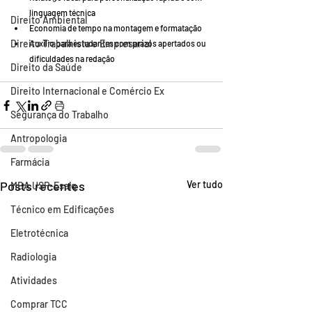
linguagem técnica
Direito Ambiental
Economia de tempo na montagem e formatação
Direito Trabalhista e Empresarial
Auxílio para estudantes com prazos apertados ou 
dificuldades na redação
Direito da Saúde
Direito Internacional e Comércio Ex
Segurança do Trabalho
Antropologia
Farmácia
Posts recentes
Ver tudo
MBA USP-Esalq
Técnico em Edificações
Eletrotécnica
Radiologia
Atividades
Comprar TCC