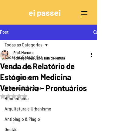
ei passei
Post
Todas as Categorias
Prof. Marcelo
Todas as Categorias
3 de ago. de 2025
2 min de leitura
Venda de Relatório de
Administração
Estágio em Medicina
Ciências Exatas
Veterinária – Prontuários
Ciências Biológicas
Avaliado com NaN de 5 estrelas.
Biomedicina
Arquitetura e Urbanismo
Antiplágio & Plágio
Gestão