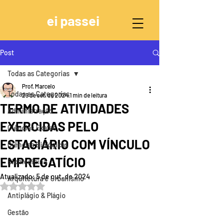
ei passei
Post
Todas as Categorias
Prof. Marcelo
Todas as Categorias
29 de set. de 2024
1 min de leitura
TERMO DE ATIVIDADES
Administração
EXERCIDAS PELO
Ciências Exatas
ESTAGIÁRIO COM VÍNCULO
Ciências Biológicas
EMPREGATÍCIO
Biomedicina
Atualizado:
5 de out. de 2024
Arquitetura e Urbanismo
Avaliado com NaN de 5 estrelas.
Antiplágio & Plágio
Gestão