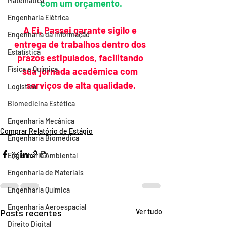
Matemática
com um orçamento.
Engenharia Elétrica
A Ei, Passei garante sigilo e 
Engenharia da Informação
entrega de trabalhos dentro dos 
Estatística
prazos estipulados, facilitando 
Física e Química
sua jornada acadêmica com 
serviços de alta qualidade.
Logística
Biomedicina Estética
Engenharia Mecânica
Comprar Relatório de Estágio
Engenharia Biomédica
Engenharia Ambiental
Engenharia de Materiais
Engenharia Química
Engenharia Aeroespacial
Posts recentes
Ver tudo
Direito Digital