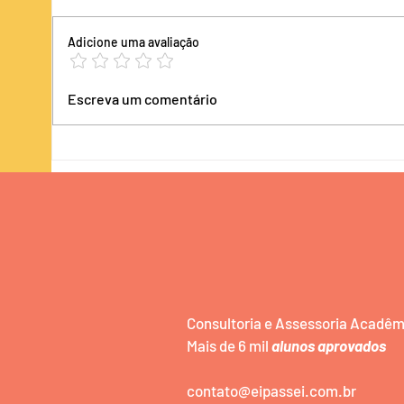
Faça uma cotação conosco
Faça 
antec
Adicione uma avaliação
Escreva um comentário
Consultoria e Assessoria Acadê
Mais de 6 mil
alunos aprovados
contato@eipassei.com.br