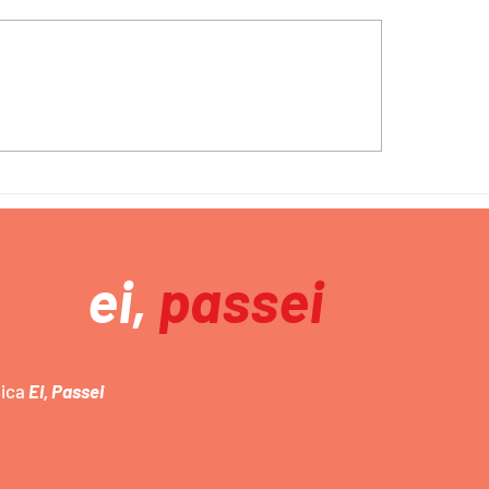
uma cotação para
ipação
ABNT 2026 formata
ei,
passei
mica
Ei, Passei