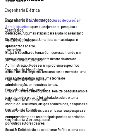
Matemática
Engenharia Elétrica
Engenharia da Informação
Fazer um 
TCC (Trabalho de Conclusão de Curso) em 
Administração
 requer planejamento, pesquisa e 
Estatística
dedicação. Algumas etapas para ajudá-lo a realizar o 
Física e Química
seu TCC com sucesso. Uma lista com as etapas é 
apresentada abaixo.
Logística
Etapa 1: Escolha do tema: Comece escolhendo um 
tema relevante e interessante dentro da área de 
Biomedicina Estética
Administração. Pode ser um problema específico 
Engenharia Mecânica
dentro de uma empresa, uma análise de mercado, uma 
revisão de literatura sobre uma teoria de 
Engenharia Biomédica
administração, entre outros temas.
Engenharia Ambiental
Etapa 2: Revisão bibliográfica: Realize  pesquisa ampla 
para entender o que já foi estudado sobre o tema 
Engenharia de Materiais
escolhido. Use livros, artigos acadêmicos, pesquisas e 
Engenharia Química
outras fontes confiáveis para embasar sua pesquisa e 
compreender todos os principais pontos abordados 
Engenharia Aeroespacial
por outros autores da área.
Direito Digital
Etapa 3: Delimitação do problema: Refine o tema para 