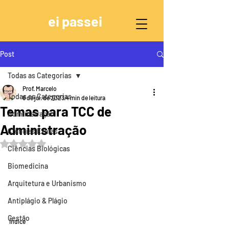
ei passei
Post
Todas as Categorias
Prof. Marcelo
Todas as Categorias
6 de jul. de 2023
4 min de leitura
Temas para TCC de
Administração
Administração
Ciências Exatas
Avaliado com NaN de 5 estrelas.
Ciências Biológicas
Biomedicina
Arquitetura e Urbanismo
Antiplágio & Plágio
Gestão
Índice