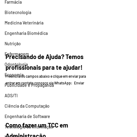
Farmácia
Biotecnologia
Medicina Veterinária
Engenharia Biomédica
Nutrição
Enfermagem
Precisando de Ajuda? Temos 
Odontologia
profissionais para te ajudar! 
Economia
Preencha os campos abaixo e clique em enviar para 
entrar em contato conosco via WhatsApp:   Enviar       
Publicidade e Propaganda
ADS/TI
Ciência da Computação
Engenharia de Software
Como fazer um TCC em 
Tecnologia da Informação
Administração   