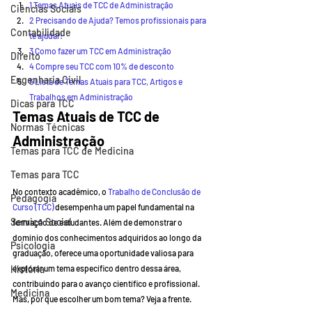
1 Temas Atuais de TCC de Administração
Ciências Sociais
2 Precisando de Ajuda? Temos profissionais para 
Contabilidade
te ajudar!
3 Como fazer um TCC em Administração
Direito
4 Compre seu TCC com 10% de desconto
Engenharia Civil
5 Lista de Temas Atuais para TCC, Artigos e 
Trabalhos em Administração
Dicas para TCC
Temas Atuais de TCC de 
Normas Técnicas
Administração    
Temas para TCC de Medicina
Temas para TCC
No contexto acadêmico, o 
Trabalho de Conclusão de 
Pedagogia
Curso
 (TCC)
 desempenha um papel fundamental na 
Serviço Social
formação de estudantes. Além de demonstrar o 
domínio dos conhecimentos adquiridos ao longo da 
Psicologia
graduação, oferece uma oportunidade valiosa para 
História
explorar um tema específico dentro dessa área, 
contribuindo para o avanço científico e profissional. 
Medicina
Mas, por que escolher um bom tema? Veja a frente.