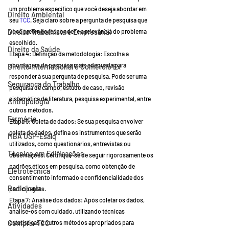
um problema específico que você deseja abordar em 
Direito Ambiental
seu
 TCC
. Seja claro sobre a pergunta de pesquisa que 
Direito Trabalhista e Empresarial
você pretende responder e a relevância do problema 
escolhido.
Direito da Saúde
Etapa 4: Definição da metodologia: Escolha a 
abordagem de pesquisa mais adequada para 
Direito Internacional e Comércio Ex
responder à sua pergunta de pesquisa. Pode ser uma 
Segurança do Trabalho
pesquisa de campo, estudo de caso, revisão 
sistemática de literatura, pesquisa experimental, entre 
Antropologia
outros métodos.
Farmácia
Etapa 5: Coleta de dados: Se sua pesquisa envolver 
coleta de dados, defina os instrumentos que serão 
MBA USP-Esalq
utilizados, como questionários, entrevistas ou 
Técnico em Edificações
observações. Certifique-se de seguir rigorosamente os 
padrões éticos em pesquisa, como obtenção de 
Eletrotécnica
consentimento informado e confidencialidade dos 
Radiologia
participantes.
Etapa 7: Análise dos dados: Após coletar os dados, 
Atividades
analise-os com cuidado, utilizando técnicas 
Comprar TCC
estatísticas e outros métodos apropriados para 