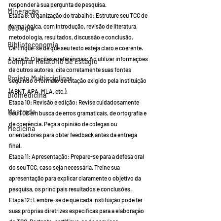
responder à sua pergunta de pesquisa.
Mineração
Etapa 8: Organização do trabalho: Estruture seu TCC de 
forma lógica, com introdução, revisão de literatura, 
Geologia
metodologia, resultados, discussão e conclusão. 
Biblioteconomia
Certifique-se de que seu texto esteja claro e coerente.
Etapa 9: Citações e referências: Ao utilizar informações 
Comprar Relatório de Estágio
de outros autores, cite corretamente suas fontes 
Projeto Multisciplinar
seguindo o formato de citação exigido pela instituição 
(ABNT, APA, MLA, etc.).
Biomedicina
Etapa 10: Revisão e edição: Revise cuidadosamente 
Mestrado
seu TCC em busca de erros gramaticais, de ortografia e 
de coerência. Peça a opinião de colegas ou 
Medicina
orientadores para obter feedback antes da entrega 
final.
Etapa 11: Apresentação: Prepare-se para a defesa oral 
do seu TCC, caso seja necessária. Treine sua 
apresentação para explicar claramente o objetivo da 
pesquisa, os principais resultados e conclusões.
Etapa 12: Lembre-se de que cada instituição pode ter 
suas próprias diretrizes específicas para a elaboração 