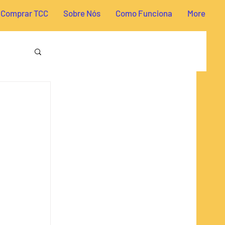
Comprar TCC
Sobre Nós
Como Funciona
More
reito
a TCC
omia