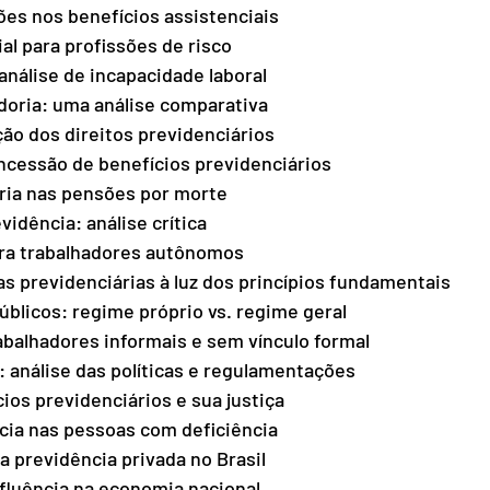
ões nos benefícios assistenciais 
al para profissões de risco 
análise de incapacidade laboral 
oria: uma análise comparativa 
ão dos direitos previdenciários 
oncessão de benefícios previdenciários 
ria nas pensões por morte 
idência: análise crítica 
para trabalhadores autônomos 
s previdenciárias à luz dos princípios fundamentais 
blicos: regime próprio vs. regime geral 
abalhadores informais e sem vínculo formal 
: análise das políticas e regulamentações 
ios previdenciários e sua justiça 
cia nas pessoas com deficiência 
 previdência privada no Brasil 
fluência na economia nacional 