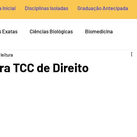
 Inicial
Disciplinas Isoladas
Graduação Antecipada
s Exatas
Ciências Biológicas
Biomedicina
leitura
o
Gestão
Ciências Sociais
Contabilidade
Di
a TCC de Direito
s Técnicas
Temas para TCC de Medicina
Temas par
História
Medicina
Farmácia
Biotecnologia
a
Nutrição
Enfermagem
Odontologia
Econ