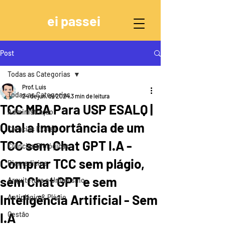
ei passei
Post
Todas as Categorias
Prof. Luis
Todas as Categorias
24 de jun. de 2024
3 min de leitura
TCC MBA Para USP ESALQ |
Administração
Qual a Importância de um
Ciências Exatas
TCC sem Chat GPT I.A -
Ciências Biológicas
Comprar TCC sem plágio,
Biomedicina
sem Chat GPT e sem
Arquitetura e Urbanismo
Inteligência Artificial - Sem
Antiplágio & Plágio
I.A
Gestão