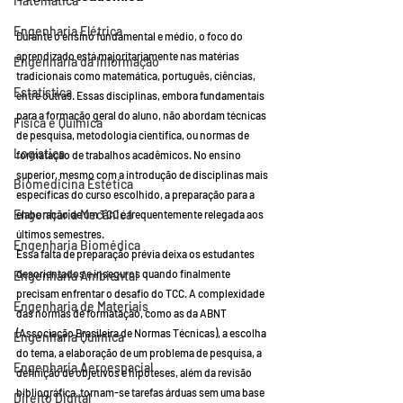
Matemática
Engenharia Elétrica
Durante o ensino fundamental e médio, o foco do 
aprendizado está majoritariamente nas matérias 
Engenharia da Informação
tradicionais como matemática, português, ciências, 
Estatística
entre outras. Essas disciplinas, embora fundamentais 
para a formação geral do aluno, não abordam técnicas 
Física e Química
de pesquisa, metodologia científica, ou normas de 
Logística
formatação de trabalhos acadêmicos. No ensino 
superior, mesmo com a introdução de disciplinas mais 
Biomedicina Estética
específicas do curso escolhido, a preparação para a 
Engenharia Mecânica
elaboração de um TCC é frequentemente relegada aos 
últimos semestres.
Engenharia Biomédica
Essa falta de preparação prévia deixa os estudantes 
desorientados e inseguros quando finalmente 
Engenharia Ambiental
precisam enfrentar o desafio do TCC. A complexidade 
Engenharia de Materiais
das normas de formatação, como as da ABNT 
(Associação Brasileira de Normas Técnicas), a escolha 
Engenharia Química
do tema, a elaboração de um problema de pesquisa, a 
Engenharia Aeroespacial
definição de objetivos e hipóteses, além da revisão 
bibliográfica, tornam-se tarefas árduas sem uma base 
Direito Digital