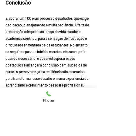
Conclusão
Elaborar um TCC é um processo desafiador, que exige 
dedicação, planejamento e muita paciência. A falta de 
preparação adequada ao longo da vida escolar e 
acadêmica contribui para a sensação de frustração e 
dificuldade enfrentada pelos estudantes. No entanto, 
ao seguir os passos iniciais corretos e buscar apoio 
quando necessário, é possível superar esses 
obstáculos e alcançar a conclusão bem-sucedida do 
curso. A perseverança e a resiliência são essenciais 
para transformar esse desafio em uma experiência de 
aprendizado e crescimento pessoal e profissional.
Compre e/ou obtenha ajuda para realizar seu TCC MBA 
Phone
para USP ESALQ, desenvolvendo diretamente com um 
professor Mestre no assunto, 
clicando aqui:
MBA USP-Esalq