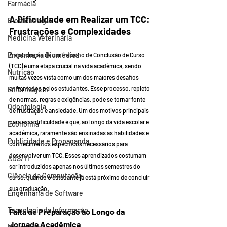
Farmácia
A Dificuldade em Realizar um TCC: 
Biotecnologia
Frustrações e Complexidades
Medicina Veterinária
Engenharia Biomédica
A elaboração de um Trabalho de Conclusão de Curso 
(TCC) é uma etapa crucial na vida acadêmica, sendo 
Nutrição
muitas vezes vista como um dos maiores desafios 
enfrentados pelos estudantes. Esse processo, repleto 
Enfermagem
de normas, regras e exigências, pode se tornar fonte 
Odontologia
de frustração e ansiedade. Um dos motivos principais 
para essa dificuldade é que, ao longo da vida escolar e 
Economia
acadêmica, raramente são ensinadas as habilidades e 
Publicidade e Propaganda
conhecimentos específicos necessários para 
desenvolver um TCC. Esses aprendizados costumam 
ADS/TI
ser introduzidos apenas nos últimos semestres do 
Ciência da Computação
curso, quando o estudante já está próximo de concluir 
sua graduação.
Engenharia de Software
Tecnologia da Informação
Falta de Preparação ao Longo da 
Jornada Acadêmica