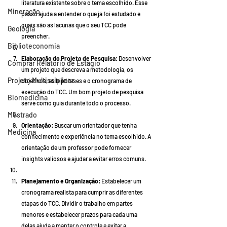
literatura existente sobre o tema escolhido. Esse 
Mineração
passo ajuda a entender o que já foi estudado e 
quais são as lacunas que o seu TCC pode 
Geologia
preencher.
Biblioteconomia
Elaboração do Projeto de Pesquisa:
 Desenvolver 
Comprar Relatório de Estágio
um projeto que descreva a metodologia, os 
Projeto Multisciplinar
objetivos, as hipóteses e o cronograma de 
execução do TCC. Um bom projeto de pesquisa 
Biomedicina
serve como guia durante todo o processo.
Mestrado
Orientação:
 Buscar um orientador que tenha 
Medicina
conhecimento e experiência no tema escolhido. A 
orientação de um professor pode fornecer 
insights valiosos e ajudar a evitar erros comuns.
Planejamento e Organização:
 Estabelecer um 
cronograma realista para cumprir as diferentes 
etapas do TCC. Dividir o trabalho em partes 
menores e estabelecer prazos para cada uma 
delas ajuda a manter o controle e evitar a 