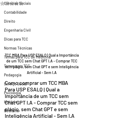
Avaliado com NaN de 5 estrelas.
Ciências Sociais
Contabilidade
Direito
Engenharia Civil
Dicas para TCC
Normas Técnicas
TCC MBA Para USP ESALQ | Qual a Importância 
Temas para TCC de Medicina
de um TCC sem Chat GPT I.A - Comprar TCC 
Temas para TCC
sem plágio, sem Chat GPT e sem Inteligência 
Artificial - Sem I.A 
Pedagogia
Como comprar um TCC MBA 
Serviço Social
Para USP ESALQ | Qual a 
Psicologia
Importância de um TCC sem 
Chat GPT I.A - Comprar TCC sem 
História
plágio, sem Chat GPT e sem 
Medicina
Inteligência Artificial - Sem I.A