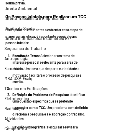
sólida prévia.
Direito Ambiental
Os Passos Iniciais para Realizar um TCC
Direito Trabalhista e Empresarial
Direito da Saúde
Para ajudar os estudantes a enfrentar essa etapa de 
maneira mais eficaz, é importante seguir alguns 
Direito Internacional e Comércio Ex
passos iniciais:
Segurança do Trabalho
Escolha do Tema:
 Selecionar um tema de 
Antropologia
interesse pessoal e relevante para a área de 
Farmácia
estudo. Um tema que desperte curiosidade e 
motivação facilitará o processo de pesquisa e 
MBA USP-Esalq
escrita.
Técnico em Edificações
Definição do Problema de Pesquisa:
 Identificar 
Eletrotécnica
uma questão específica que se pretende 
responder com o TCC. Um problema bem definido 
Radiologia
direciona a pesquisa e a elaboração do trabalho.
Atividades
Revisão Bibliográfica:
 Pesquisar e revisar a 
Comprar TCC