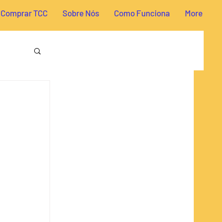
Comprar TCC
Sobre Nós
Como Funciona
More
reito
a TCC
omia