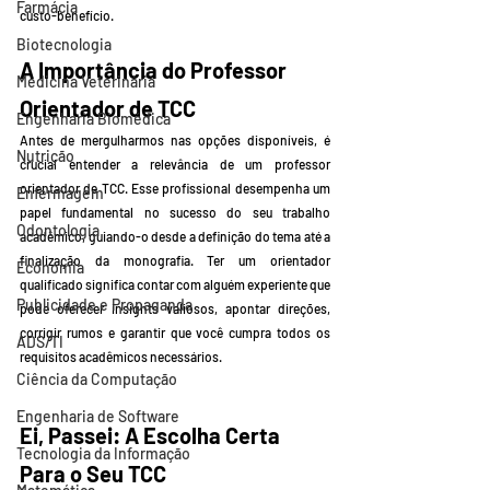
Farmácia
custo-benefício.
Biotecnologia
A Importância do Professor 
Medicina Veterinária
Orientador de TCC
Engenharia Biomédica
Antes de mergulharmos nas opções disponíveis, é 
Nutrição
crucial entender a relevância de um professor 
orientador de TCC. Esse profissional desempenha um 
Enfermagem
papel fundamental no sucesso do seu trabalho 
Odontologia
acadêmico, guiando-o desde a definição do tema até a 
finalização da monografia. Ter um orientador 
Economia
qualificado significa contar com alguém experiente que 
Publicidade e Propaganda
pode oferecer insights valiosos, apontar direções, 
corrigir rumos e garantir que você cumpra todos os 
ADS/TI
requisitos acadêmicos necessários.
Ciência da Computação
Engenharia de Software
Ei, Passei: A Escolha Certa 
Tecnologia da Informação
Para o Seu TCC