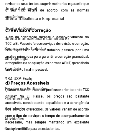
revisar os seus textos, sugerir melhorias e garantir que 
Direito Ambiental
o seu TCC esteja de acordo com as normas 
acadêmicas.
Direito Trabalhista e Empresarial
Direito da Saúde
c) Revisão e Correção
Além da orientação durante o desenvolvimento do 
Direito Internacional e Comércio Ex
TCC, a Ei, Passei oferece serviços de revisão e correção. 
Segurança do Trabalho
Isso significa que o seu trabalho passará por uma 
análise minuciosa para garantir a correção gramatical, 
Antropologia
ortográfica e a adequação às normas ABNT, garantindo 
Farmácia
um trabalho final impecável.
MBA USP-Esalq
d) Preços Acessíveis
Técnico em Edificações
Quanto custa contratar um professor orientador de TCC 
online? Na Ei, Passei, os preços são bastante 
Eletrotécnica
acessíveis, considerando a qualidade e a abrangência 
Radiologia
dos serviços oferecidos. Os valores variam de acordo 
com o tipo de serviço e o tempo de acompanhamento 
Atividades
necessário, mas sempre mantendo um excelente 
Comprar TCC
custo-benefício para os estudantes.