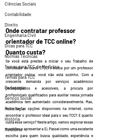
Ciências Sociais
Contabilidade
Direito
Onde contratar professor 
Engenharia Civil
orientador de TCC online? 
Dicas para TCC
Quanto custa?
Normas Técnicas
Se você está prestes a iniciar o seu Trabalho de 
Temas para TCC de Medicina
Conclusão de Curso (TCC) e busca por um professor 
orientador online, você não está sozinho. Com a 
Temas para TCC
crescente demanda por serviços acadêmicos 
Pedagogia
personalizados e acessíveis, a procura por 
profissionais qualificados para auxiliar nessa jornada 
Serviço Social
acadêmica tem aumentado consideravelmente. Mas, 
Psicologia
entre tantas opções disponíveis na internet, como 
encontrar o professor ideal para o seu TCC? E quanto 
História
custa esse serviço? Neste artigo, vamos explorar essas 
questões e apresentar a Ei, Passei como uma excelente 
Medicina
escolha para quem busca qualidade, experiência e 