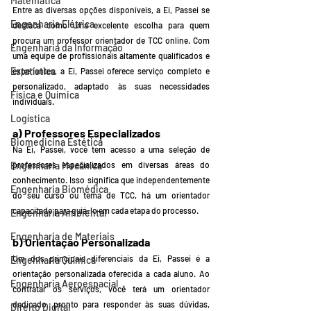
Matemática
Entre as diversas opções disponíveis, a Ei, Passei se 
Engenharia Elétrica
destaca como uma excelente escolha para quem 
procura um professor orientador de TCC online. Com 
Engenharia da Informação
uma equipe de profissionais altamente qualificados e 
Estatística
experientes, a Ei, Passei oferece serviço completo e 
personalizado, adaptado às suas necessidades 
Física e Química
individuais.
Logística
a) Professores Especializados
Biomedicina Estética
Na Ei, Passei, você tem acesso a uma seleção de 
professores especializados em diversas áreas do 
Engenharia Mecânica
conhecimento. Isso significa que independentemente 
Engenharia Biomédica
do seu curso ou tema de TCC, há um orientador 
capacitado para guiá-lo em cada etapa do processo.
Engenharia Ambiental
Engenharia de Materiais
b) Orientação Personalizada
Um dos principais diferenciais da Ei, Passei é a 
Engenharia Química
orientação personalizada oferecida a cada aluno. Ao 
Engenharia Aeroespacial
contratar os serviços, você terá um orientador 
dedicado, pronto para responder às suas dúvidas, 
Direito Digital