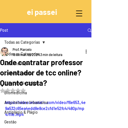
ei passei
Post
Todas as Categorias
Prof. Marcelo
Todas as Categorias
16 de mar. de 2024
3 min de leitura
Onde contratar professor
Administração
orientador de tcc online?
Ciências Exatas
Quanto custa?
Ciências Biológicas
Avaliado com NaN de 5 estrelas.
Biomedicina
Arquitetura e Urbanismo
https://video.wixstatic.com/video/f6e653_4e
9a532c65ea4edd8e8ce2cfd1e52fc4/480p/mp
Antiplágio & Plágio
4/file.mp4
Gestão