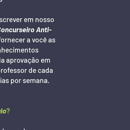
screver em nosso
oncurseiro Anti-
fornecer a você as
onhecimentos
ada aprovação em
professor de cada
dias por semana.
gio
?