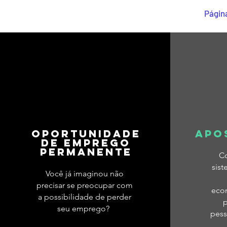
ei passei
Página
OPORTUNIDADE
APO
DE EMPREGO
PERMANENTE
C
sist
Você já imaginou não
precisar se preocupar com
eco
a possibilidade de perder
p
seu emprego?
pes