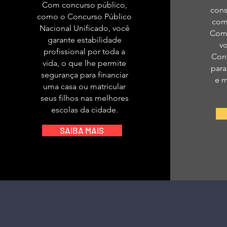
Com concurso público,
cons
como o Concurso Público
com 
Nacional Unificado, você
Com 
garante estabilidade
v
profissional por toda a
Cont
vida, o que lhe permite
para
segurança para financiar
e m
uma casa ou matricular
seus filhos nas melhores
escolas da cidade.
SAIBA MAIS