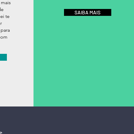
 mais
de
SAIBA MAIS
ei te
r
 para
 com
s