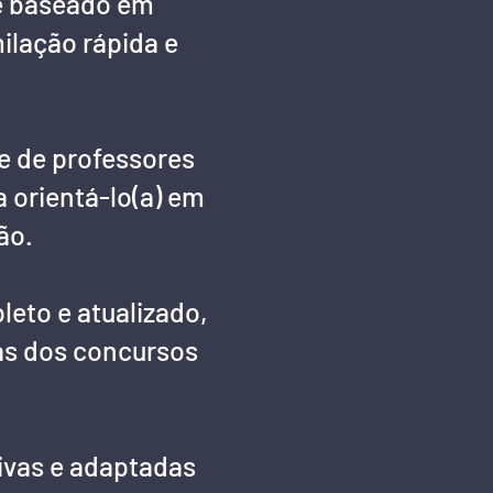
é baseado em
ilação rápida e
 de professores
 orientá-lo(a) em
ão.
eto e atualizado,
as dos concursos
ivas e adaptadas