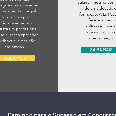
salarial, mesmo com
eguem se aposentar
de uma década 
uma renda integral.
formação. A Ei, Pass
o concurso público,
oferece a melho
ocê consegue isto.
consultoria e cursos
rate um profissional
concurso público
 te ajudar a aprender
menor preço.
elhoar sua posição
nas provas.
SAIBA MAIS
SAIBA MAIS
Caminho para o Sucesso em Concurso