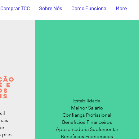
Comprar TCC
Sobre Nós
Como Funciona
More
ÇÃO
E E
OS
IS
Estabilidade
Melhor Salário
cil
Confiança Profissional
nais
Benefícios Financeiros
or
Aposentadoria Suplementar
 piso
Benefícios Econômicos