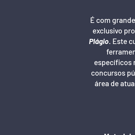
É com grande
exclusivo pr
Plágio
. Este 
ferramen
específicos 
concursos púb
área de atu