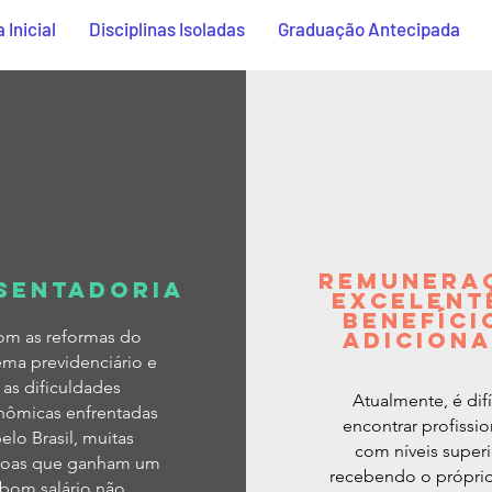
 Inicial
Disciplinas Isoladas
Graduação Antecipada
REMUNERA
SENTADORIA
EXCELENT
BENEFÍCI
om as reformas do
ADICIONA
ema previdenciário e
as dificuldades
Atualmente, é difí
nômicas enfrentadas
encontrar profissio
elo Brasil, muitas
com níveis superi
soas que ganham um
recebendo o próprio
bom salário não