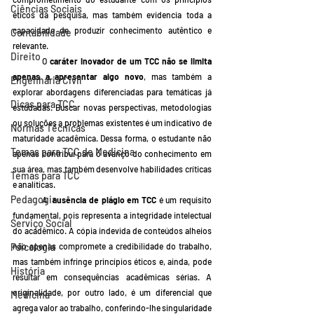
Ciências Sociais
éticos da pesquisa, mas também evidencia toda a 
capacidade de produzir conhecimento autêntico e 
Contabilidade
relevante.
Direito
	O
 caráter inovador de um TCC não se limita 
apenas a apresentar algo novo
, mas também a 
Engenharia Civil
explorar abordagens diferenciadas para temáticas já 
Dicas para TCC
estudadas. Buscar novas perspectivas, metodologias 
ou soluções a problemas existentes é um indicativo de 
Normas Técnicas
maturidade acadêmica. Dessa forma, o estudante não 
Temas para TCC de Medicina
apenas contribui para o avanço do conhecimento em 
sua área, mas também desenvolve habilidades críticas 
Temas para TCC
e analíticas. 
Pedagogia
	A  
ausência de plágio em TCC
 é um requisito 
fundamental, pois representa a integridade intelectual 
Serviço Social
do acadêmico. A cópia indevida de conteúdos alheios 
Psicologia
não apenas compromete a credibilidade do trabalho, 
mas também infringe princípios éticos e, ainda, pode 
História
resultar em consequências acadêmicas sérias. A 
originalidade, por outro lado, é um diferencial que 
Medicina
agrega valor ao trabalho, conferindo-lhe singularidade 