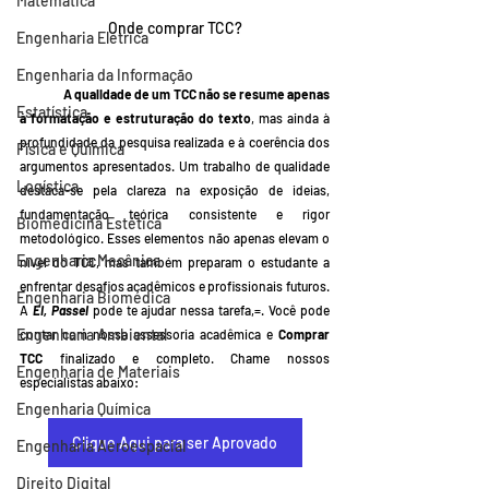
Matemática
Onde comprar TCC?
Engenharia Elétrica
Engenharia da Informação
A qualidade de um TCC não se resume apenas 
Estatística
à formatação e estruturação do texto
, mas ainda à 
profundidade da pesquisa realizada e à coerência dos 
Física e Química
argumentos apresentados. Um trabalho de qualidade 
Logística
destaca-se pela clareza na exposição de ideias, 
fundamentação teórica consistente e rigor 
Biomedicina Estética
metodológico. Esses elementos não apenas elevam o 
Engenharia Mecânica
nível do TCC, mas também preparam o estudante a 
enfrentar desafios acadêmicos e profissionais futuros. 
Engenharia Biomédica
A 
Ei, Passei
pode te ajudar nessa tarefa,=. Você pode 
Engenharia Ambiental
contar com nossa assessoria acadêmica e 
Comprar 
TCC
 finalizado e completo. Chame nossos 
Engenharia de Materiais
especialistas abaixo:
Engenharia Química
Clique Aqui para ser Aprovado
Engenharia Aeroespacial
Direito Digital