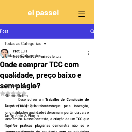
ei passei
Post
Todas as Categorias
Prof. Luis
Todas as Categorias
5 de fev. de 2024
1 min de leitura
Onde comprar TCC com
Administração
qualidade, preço baixo e
Ciências Exatas
sem plágio?
Ciências Biológicas
Avaliado com NaN de 5 estrelas.
Biomedicina
	Desenvolver um 
Trabalho de Conclusão de 
Arquitetura e Urbanismo
Curso (TCC) 
que se destaque pela inovação, 
originalidade e qualidade é de suma importância para o 
Antiplágio & Plágio
acadêmico. Nesse contexto, a criação de um TCC que 
Gestão
fuja de práticas plagiárias demonstra não só o 
comprometimento do estudante com os princípios 