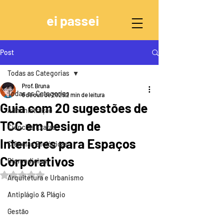
ei passei
Post
Todas as Categorias
Prof. Bruna
Todas as Categorias
6 de out. de 2025
2 min de leitura
Guia com 20 sugestões de
Administração
TCC em Design de
Ciências Exatas
Interiores para Espaços
Ciências Biológicas
Corporativos
Biomedicina
Avaliado com NaN de 5 estrelas.
Arquitetura e Urbanismo
Antiplágio & Plágio
Gestão