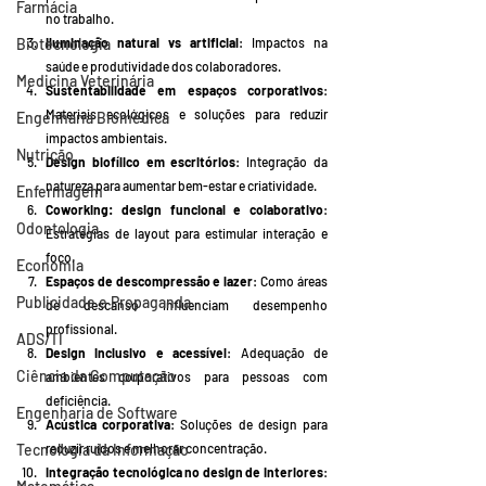
Farmácia
no trabalho.
Biotecnologia
Iluminação natural vs artificial
: Impactos na 
saúde e produtividade dos colaboradores.
Medicina Veterinária
Sustentabilidade em espaços corporativos
: 
Materiais ecológicos e soluções para reduzir 
Engenharia Biomédica
impactos ambientais.
Nutrição
Design biofílico em escritórios
: Integração da 
natureza para aumentar bem-estar e criatividade.
Enfermagem
Coworking: design funcional e colaborativo
: 
Odontologia
Estratégias de layout para estimular interação e 
foco.
Economia
Espaços de descompressão e lazer
: Como áreas 
Publicidade e Propaganda
de descanso influenciam desempenho 
profissional.
ADS/TI
Design inclusivo e acessível
: Adequação de 
Ciência da Computação
ambientes corporativos para pessoas com 
deficiência.
Engenharia de Software
Acústica corporativa
: Soluções de design para 
Tecnologia da Informação
reduzir ruídos e melhorar concentração.
Integração tecnológica no design de interiores
: 