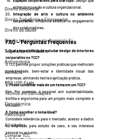
Espaços corporativos para startups
: Design que 
estimula inovação e cultura organizacional.
Direito Ambiental
Integração de arte e cultura no ambiente 
Direito Trabalhista e Empresarial
corporativo
: Influência estética no engajamento 
dos colaboradores.
Direito da Saúde
Direito Internacional e Comércio Ex
FAQ – Perguntas Frequentes
Segurança do Trabalho
1. Qual a importância de estudar design de interiores 
corporativo no TCC?
Antropologia
O TCC permite propor soluções práticas que melhoram 
produtividade, bem-estar e identidade visual das 
Farmácia
empresas, alinhando teoria e aplicação prática.
MBA USP-Esalq
2. Posso combinar mais de um tema em um TCC?
Sim. Por exemplo, é possível unir sustentabilidade, 
Técnico em Edificações
biofilia e ergonomia para um projeto mais completo e 
Eletrotécnica
inovador.
3. Como escolher o tema ideal?
Radiologia
Considere relevância para o mercado, acesso a dados 
Atividades
ou empresas para estudo de caso, e seu interesse 
pessoal no assunto.
Comprar TCC