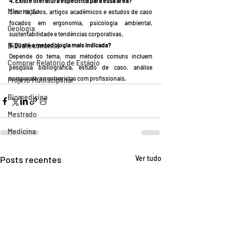
4. Existe literatura específica para essa área?
Mineração
Sim. Há livros, artigos acadêmicos e estudos de caso 
focados em ergonomia, psicologia ambiental, 
Geologia
sustentabilidade e tendências corporativas.
Biblioteconomia
5. Qual é a metodologia mais indicada?
Depende do tema, mas métodos comuns incluem 
Comprar Relatório de Estágio
pesquisa bibliográfica, estudo de caso, análise 
comparativa e entrevistas com profissionais.
Projeto Multisciplinar
Biomedicina
Mestrado
Medicina
Posts recentes
Ver tudo