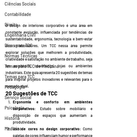
Ciências Sociais
Contabilidade
Direito
O design de interiores corporativo é uma área em 
constante evolução, influenciada por tendências de 
Engenharia Civil
sustentabilidade, ergonomia, tecnologia e bem-estar 
Dicas para TCC
dos colaboradores. Um TCC nessa área permite 
explorar soluções que melhorem a produtividade, 
Normas Técnicas
criatividade e satisfação no ambiente de trabalho, seja 
Temas para TCC de Medicina
em escritórios, coworkings, lojas ou ambientes 
industriais. Este guia apresenta 20 sugestões de temas 
Temas para TCC
para inspirar projetos inovadores e relevantes para o 
mercado atual.
Pedagogia
20 Sugestões de TCC
Serviço Social
Ergonomia e conforto em ambientes 
Psicologia
corporativos
: Estudo sobre mobiliário e 
disposição de espaços que aumentam a 
História
produtividade.
Medicina
Uso de cores no design corporativo
: Como 
paletas de cores influenciam humor e performance 