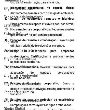
Matemática
Uso de IoT e automação para eficiência.
Identidade corporativa no espaço físico
: 
Engenharia Elétrica
Alinhamento da marca com o design do ambiente.
Engenharia da Informação
Design de escritórios remotos e híbridos
: 
Planejamento de espaços flexíveis pós-pandemia.
Estatística
Microambientes corporativos
: Pequenos ajustes 
Física e Química
que impactam na performance do usuário.
Espaços de reunião e colaboração
: Layouts que 
Logística
otimizam criatividade e decisões em grupo.
Biomedicina Estética
Design de interiores para empresas 
sustentáveis
: Certificações e práticas verdes 
Engenharia Mecânica
aplicadas ao escritório.
Engenharia Biomédica
Mobiliário modular e flexível
: Tendências para 
adaptação de espaços corporativos 
Engenharia Ambiental
multifuncionais.
Engenharia de Materiais
Psicologia do espaço corporativo
: Como o 
design influencia motivação e comportamento no 
Engenharia Química
trabalho.
Estudos de caso em redesign de escritórios
: 
Engenharia Aeroespacial
Comparações entre layouts antigos e renovados.
Direito Digital