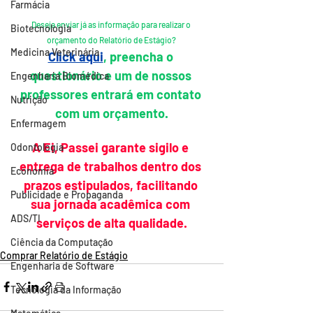
Farmácia
Deseja enviar já as informação para realizar o 
Biotecnologia
orçamento do Relatório de Estágio? 
Medicina Veterinária
Click aqui
, preencha o 
questionário e um de nossos 
Engenharia Biomédica
professores entrará em contato 
Nutrição
com um orçamento.
Enfermagem
A Ei, Passei garante sigilo e 
Odontologia
entrega de trabalhos dentro dos 
Economia
prazos estipulados, facilitando 
Publicidade e Propaganda
sua jornada acadêmica com 
ADS/TI
serviços de alta qualidade.
Ciência da Computação
Comprar Relatório de Estágio
Engenharia de Software
Tecnologia da Informação