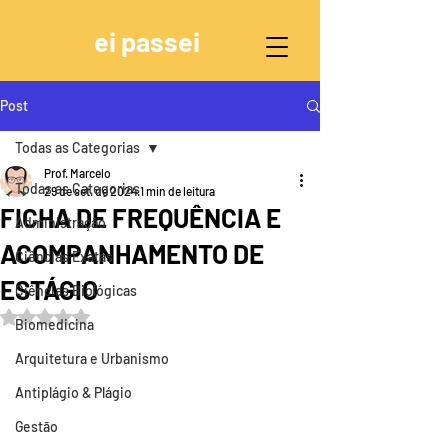
ei passei
Post
Todas as Categorias
Prof. Marcelo
Todas as Categorias
29 de set. de 2024
1 min de leitura
FICHA DE FREQUÊNCIA E
Administração
ACOMPANHAMENTO DE
Ciências Exatas
ESTÁGIO
Ciências Biológicas
Avaliado com NaN de 5 estrelas.
Biomedicina
Arquitetura e Urbanismo
Antiplágio & Plágio
Gestão