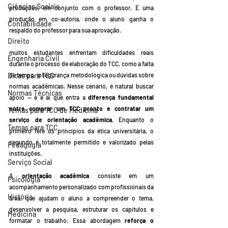
Ciências Sociais
produções, em conjunto com o professor. É uma 
produção em co-autoria, onde o aluno ganha o 
Contabilidade
respaldo do professor para sua aprovação.
Direito
muitos estudantes enfrentam dificuldades reais 
Engenharia Civil
durante o processo de elaboração do TCC, como a falta 
Dicas para TCC
de tempo, insegurança metodológica ou dúvidas sobre 
normas acadêmicas. Nesse cenário, é natural buscar 
Normas Técnicas
apoio — e é aí que entra a 
diferença fundamental 
entre comprar um TCC pronto e contratar um 
Temas para TCC de Medicina
serviço de orientação acadêmica
. Enquanto o 
Temas para TCC
primeiro fere os princípios da ética universitária, o 
segundo é totalmente permitido e valorizado pelas 
Pedagogia
instituições.
Serviço Social
A 
orientação acadêmica
 consiste em um 
Psicologia
acompanhamento personalizado com profissionais da 
História
área, que ajudam o aluno a compreender o tema, 
desenvolver a pesquisa, estruturar os capítulos e 
Medicina
formatar o trabalho. Essa abordagem 
reforça o 