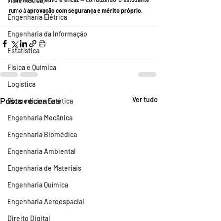
Matemática
rumo à 
aprovação com segurança e mérito próprio
.
Engenharia Elétrica
Engenharia da Informação
Estatística
Física e Química
Logística
Posts recentes
Ver tudo
Biomedicina Estética
Engenharia Mecânica
Engenharia Biomédica
Engenharia Ambiental
Engenharia de Materiais
Engenharia Química
Engenharia Aeroespacial
Direito Digital