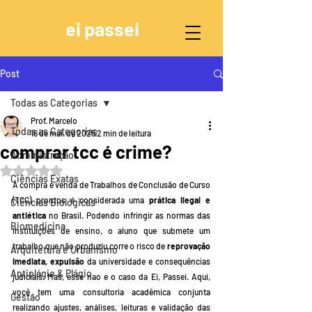
ei passei
Post
Todas as Categorias
Prof. Marcelo
Todas as Categorias
16 de mai. de 2025
2 min de leitura
comprar tcc é crime?
Administração
Avaliado com NaN de 5 estrelas.
Ciências Exatas
A compra e venda de Trabalhos de Conclusão de Curso 
(TCC) prontos é considerada uma 
prática ilegal e 
Ciências Biológicas
antiética
 no Brasil. Podendo infringir as normas das 
Biomedicina
instituições de ensino, o aluno que submete um 
trabalho que não produziu corre o risco de 
reprovação 
Arquitetura e Urbanismo
imediata, expulsão
 da universidade e consequências 
Antiplágio & Plágio
judiciais. Mas, esse nao e o caso da Ei, Passei. Aqui, 
você tem uma consultoria acadêmica conjunta 
Gestão
realizando ajustes, análises, leituras e validação das 