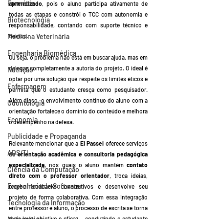
Farmácia
aprendizado
, pois o aluno participa ativamente de 
todas as etapas e constrói o TCC com autonomia e 
Biotecnologia
responsabilidade, contando com suporte técnico e 
Medicina Veterinária
teórico.
Engenharia Biomédica
Ou seja, o problema não está em buscar ajuda, mas em 
delegar completamente a autoria do projeto. O ideal é 
Nutrição
optar por uma solução que respeite os limites éticos e 
Enfermagem
permita que o estudante cresça como pesquisador. 
Além disso, o envolvimento contínuo do aluno com a 
Odontologia
orientação fortalece o domínio do conteúdo e melhora 
Economia
o desempenho na defesa.
Publicidade e Propaganda
Relevante mencionar que a 
Ei Passei
 oferece serviços 
ADS/TI
de 
orientação acadêmica e consultoria pedagógica 
especializada
, nos quais o aluno mantém 
contato 
Ciência da Computação
direto com o professor orientador
, troca ideias, 
Engenharia de Software
recebe feedbacks construtivos e desenvolve seu 
projeto de forma colaborativa. Com essa integração 
Tecnologia da Informação
entre professor e aluno, o processo de escrita se torna 
mais leve, objetivo e eficaz — conduzindo o estudante 