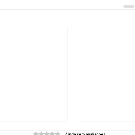
 em quanto tempo você
Avaliado com 0 de 5 estrelas.
Ainda sem avaliações