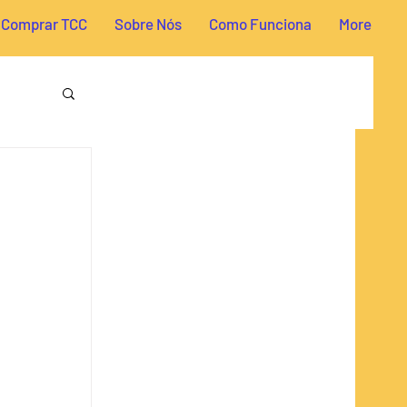
Comprar TCC
Sobre Nós
Como Funciona
More
reito
a TCC
omia