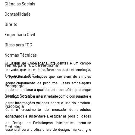
Ciências Sociais
Contabilidade
Direito
Engenharia Civil
Dicas para TCC
Normas Técnicas
O Design de Embalagens Inteligentes é um campo 
Temas para TCC de Medicina
inovador que une estética, funcionalidade e tecnologia, 
Temas para TCC
proporcionando soluções que vão além do simples 
acondicionamento de produtos. Essas embalagens 
Pedagogia
podem monitorar a qualidade do conteúdo, prolongar 
Serviço Social
a vida útil, oferecer interatividade com o consumidor e 
gerar informações valiosas sobre o uso do produto. 
Psicologia
Com o crescimento do mercado de produtos 
História
conectados e sustentáveis, estudar as possibilidades 
do Design de Embalagens Inteligentes torna-se 
Medicina
essencial para profissionais de design, marketing e 