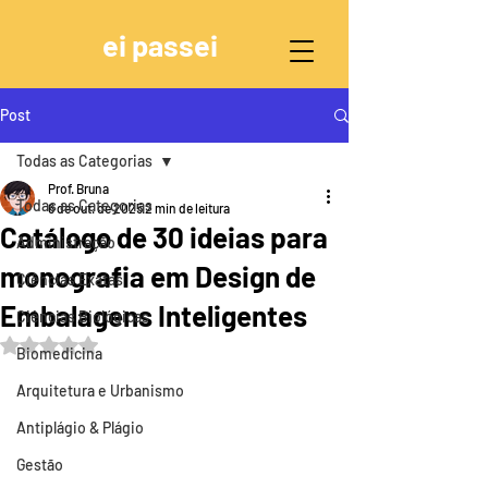
ei passei
Post
Todas as Categorias
Prof. Bruna
Todas as Categorias
6 de out. de 2025
2 min de leitura
Catálogo de 30 ideias para
Administração
monografia em Design de
Ciências Exatas
Embalagens Inteligentes
Ciências Biológicas
Avaliado com NaN de 5 estrelas.
Biomedicina
Arquitetura e Urbanismo
Antiplágio & Plágio
Gestão