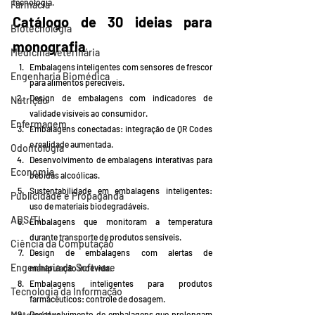
tecnologia.
Farmácia
Catálogo de 30 ideias para 
Biotecnologia
monografia
Medicina Veterinária
Embalagens inteligentes com sensores de frescor 
Engenharia Biomédica
para alimentos perecíveis.
Design de embalagens com indicadores de 
Nutrição
validade visíveis ao consumidor.
Enfermagem
Embalagens conectadas: integração de QR Codes 
e realidade aumentada.
Odontologia
Desenvolvimento de embalagens interativas para 
Economia
bebidas alcoólicas.
Sustentabilidade em embalagens inteligentes: 
Publicidade e Propaganda
uso de materiais biodegradáveis.
ADS/TI
Embalagens que monitoram a temperatura 
durante transporte de produtos sensíveis.
Ciência da Computação
Design de embalagens com alertas de 
Engenharia de Software
manipulação indevida.
Embalagens inteligentes para produtos 
Tecnologia da Informação
farmacêuticos: controle de dosagem.
Desenvolvimento de embalagens que prolongam 