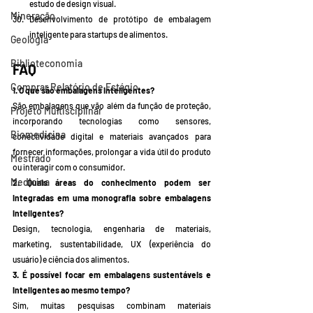
estudo de design visual.
Mineração
Desenvolvimento de protótipo de embalagem 
inteligente para startups de alimentos.
Geologia
Biblioteconomia
FAQ
Comprar Relatório de Estágio
1. O que são embalagens inteligentes?
São embalagens que vão além da função de proteção, 
Projeto Multisciplinar
incorporando tecnologias como sensores, 
Biomedicina
conectividade digital e materiais avançados para 
fornecer informações, prolongar a vida útil do produto 
Mestrado
ou interagir com o consumidor.
Medicina
2. Quais áreas do conhecimento podem ser 
integradas em uma monografia sobre embalagens 
inteligentes?
Design, tecnologia, engenharia de materiais, 
marketing, sustentabilidade, UX (experiência do 
usuário) e ciência dos alimentos.
3. É possível focar em embalagens sustentáveis e 
inteligentes ao mesmo tempo?
Sim, muitas pesquisas combinam materiais 