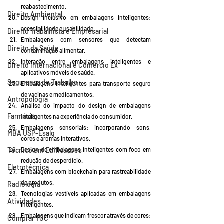
reabastecimento.
Direito Ambiental
Design inclusivo em embalagens inteligentes: 
acessibilidade e usabilidade.
Direito Trabalhista e Empresarial
Embalagens com sensores que detectam 
Direito da Saúde
contaminação alimentar.
Interação entre embalagens inteligentes e 
Direito Internacional e Comércio Ex
aplicativos móveis de saúde.
Segurança do Trabalho
Embalagens inteligentes para transporte seguro 
de vacinas e medicamentos.
Antropologia
Análise do impacto do design de embalagens 
Farmácia
inteligentes na experiência do consumidor.
Embalagens sensoriais: incorporando sons, 
MBA USP-Esalq
cores e aromas interativos.
Técnico em Edificações
Design de embalagens inteligentes com foco em 
redução de desperdício.
Eletrotécnica
Embalagens com blockchain para rastreabilidade 
de produtos.
Radiologia
Tecnologias vestíveis aplicadas em embalagens 
Atividades
inteligentes.
Embalagens que indicam frescor através de cores: 
Comprar TCC