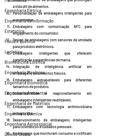
Matemática
a vida útil de alimentos.
Engenharia Elétrica
Personalização de embalagens inteligentes para 
e-commerce.
Engenharia da Informação
Embalagens com comunicação NFC para 
Estatística
engajamento do consumidor.
Design de embalagens com sensores de umidade 
Física e Química
para produtos eletrônicos.
Logística
Embalagens inteligentes que oferecem 
gamificação e experiências de marca.
Biomedicina Estética
Integração de inteligência artificial em 
Engenharia Mecânica
embalagens de alimentos frescos.
Embalagens autoajustáveis para diferentes 
Engenharia Biomédica
tamanhos de produtos.
Engenharia Ambiental
Sustentabilidade e reaproveitamento em 
embalagens inteligentes reutilizáveis.
Engenharia de Materiais
Embalagens com tecnologia antimicrobiana 
Engenharia Química
incorporada.
Desenvolvimento de embalagens inteligentes 
Engenharia Aeroespacial
para cosméticos e cuidados pessoais.
Embalagens que monitoram consumo e notificam 
Direito Digital