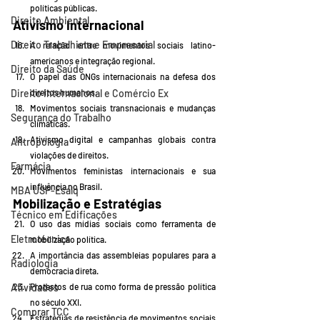
políticas públicas.
Direito Ambiental
Ativismo Internacional
Direito Trabalhista e Empresarial
A relação entre movimentos sociais latino-
americanos e integração regional.
Direito da Saúde
O papel das ONGs internacionais na defesa dos 
direitos humanos.
Direito Internacional e Comércio Ex
Movimentos sociais transnacionais e mudanças 
Segurança do Trabalho
climáticas.
Ativismo digital e campanhas globais contra 
Antropologia
violações de direitos.
Farmácia
Movimentos feministas internacionais e sua 
influência no Brasil.
MBA USP-Esalq
Mobilização e Estratégias
Técnico em Edificações
O uso das mídias sociais como ferramenta de 
Eletrotécnica
mobilização política.
A importância das assembleias populares para a 
Radiologia
democracia direta.
Protestos de rua como forma de pressão política 
Atividades
no século XXI.
Comprar TCC
Estratégias de resistência de movimentos sociais 