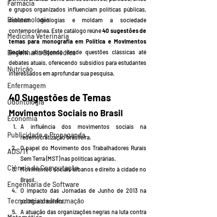
Farmácia
e grupos organizados influenciam políticas públicas, 
Biotecnologia
debatem ideologias e moldam a sociedade 
contemporânea. Este catálogo reúne 
40 sugestões de 
Medicina Veterinária
temas para monografia em Política e Movimentos 
Sociais
, abrangendo desde questões clássicas até 
Engenharia Biomédica
debates atuais, oferecendo subsídios para estudantes 
Nutrição
interessados em aprofundar sua pesquisa.
Enfermagem
40 Sugestões de Temas
Odontologia
Movimentos Sociais no Brasil
Economia
A influência dos movimentos sociais na 
Publicidade e Propaganda
redemocratização brasileira.
O papel do Movimento dos Trabalhadores Rurais 
ADS/TI
Sem Terra (MST) nas políticas agrárias.
Ciência da Computação
Movimentos sociais urbanos e direito à cidade no 
Brasil.
Engenharia de Software
O impacto das Jornadas de Junho de 2013 na 
Tecnologia da Informação
política brasileira.
A atuação das organizações negras na luta contra 