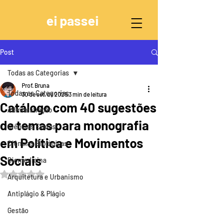
ei passei
Post
Todas as Categorias
Prof. Bruna
Todas as Categorias
30 de set. de 2025
3 min de leitura
Catálogo com 40 sugestões
Administração
de temas para monografia
Ciências Exatas
em Política e Movimentos
Ciências Biológicas
Sociais
Biomedicina
Avaliado com NaN de 5 estrelas.
Arquitetura e Urbanismo
Antiplágio & Plágio
Gestão