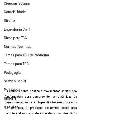
Ciências Sociais
Contabilidade
Direito
Engenharia Civil
Dicas para TCC
Normas Técnicas
Temas para TCC de Medicina
Temas para TCC
Pedagogia
Serviço Social
Psicologia
Os estudos sobre política e movimentos sociais são 
fundamentais para compreender as dinâmicas de 
História
transformação social, a luta por direitos e os processos 
Medicina
democráticos. A produção acadêmica nessa área 
permite analisar como atores coletivos, partidos, ONGs 