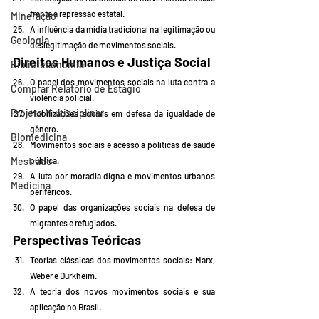
frente à repressão estatal.
Mineração
A influência da mídia tradicional na legitimação ou 
Geologia
deslegitimação de movimentos sociais.
Direitos Humanos e Justiça Social
Biblioteconomia
O papel dos movimentos sociais na luta contra a 
Comprar Relatório de Estágio
violência policial.
Projeto Multisciplinar
Mobilizações sociais em defesa da igualdade de 
gênero.
Biomedicina
Movimentos sociais e acesso a políticas de saúde 
pública.
Mestrado
A luta por moradia digna e movimentos urbanos 
Medicina
periféricos.
O papel das organizações sociais na defesa de 
migrantes e refugiados.
Perspectivas Teóricas
Teorias clássicas dos movimentos sociais: Marx, 
Weber e Durkheim.
A teoria dos novos movimentos sociais e sua 
aplicação no Brasil.