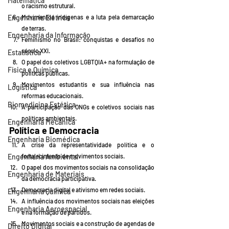
Matemática
o racismo estrutural.
Movimentos indígenas e a luta pela demarcação 
Engenharia Elétrica
de terras.
Engenharia da Informação
Feminismo no Brasil: conquistas e desafios no 
século XXI.
Estatística
O papel dos coletivos LGBTQIA+ na formulação de 
Física e Química
políticas públicas.
Movimentos estudantis e sua influência nas 
Logística
reformas educacionais.
Biomedicina Estética
A participação das ONGs e coletivos sociais nas 
políticas ambientais.
Engenharia Mecânica
Política e Democracia
Engenharia Biomédica
A crise da representatividade política e o 
fortalecimento de movimentos sociais.
Engenharia Ambiental
O papel dos movimentos sociais na consolidação 
Engenharia de Materiais
da democracia participativa.
Democracia digital e ativismo em redes sociais.
Engenharia Química
A influência dos movimentos sociais nas eleições 
Engenharia Aeroespacial
e na formação de partidos.
Movimentos sociais e a construção de agendas de 
Direito Digital