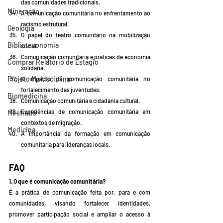
das comunidades tradicionais.
Mineração
A comunicação comunitária no enfrentamento ao 
racismo estrutural.
Geologia
O papel do teatro comunitário na mobilização 
Biblioteconomia
social.
Comunicação comunitária e práticas de economia 
Comprar Relatório de Estágio
solidária.
Projeto Multisciplinar
O impacto da comunicação comunitária no 
fortalecimento das juventudes.
Biomedicina
Comunicação comunitária e cidadania cultural.
Experiências de comunicação comunitária em 
Mestrado
contextos de migração.
Medicina
A importância da formação em comunicação 
comunitária para lideranças locais.
FAQ
1. O que é comunicação comunitária?
É a prática de comunicação feita por, para e com 
comunidades, visando fortalecer identidades, 
promover participação social e ampliar o acesso à 