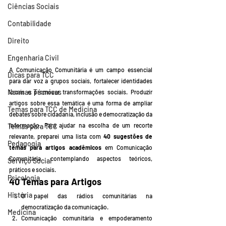
Ciências Sociais
Contabilidade
Direito
Engenharia Civil
A Comunicação Comunitária é um campo essencial 
Dicas para TCC
para dar voz a grupos sociais, fortalecer identidades 
Normas Técnicas
locais e promover transformações sociais. Produzir 
artigos sobre essa temática é uma forma de ampliar 
Temas para TCC de Medicina
debates sobre cidadania, inclusão e democratização da 
informação. Para ajudar na escolha de um recorte 
Temas para TCC
relevante, preparei uma lista com 
40 sugestões de 
Pedagogia
temas para artigos acadêmicos
 em Comunicação 
Comunitária, contemplando aspectos teóricos, 
Serviço Social
práticos e sociais.
Psicologia
40 Temas para Artigos
História
O papel das rádios comunitárias na 
democratização da comunicação.
Medicina
Comunicação comunitária e empoderamento 