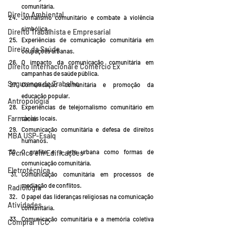
comunitária.
Direito Ambiental
Jornalismo comunitário e combate à violência 
simbólica.
Direito Trabalhista e Empresarial
Experiências de comunicação comunitária em 
Direito da Saúde
ocupações urbanas.
O impacto da comunicação comunitária em 
Direito Internacional e Comércio Ex
campanhas de saúde pública.
Segurança do Trabalho
Comunicação comunitária e promoção da 
educação popular.
Antropologia
Experiências de telejornalismo comunitário em 
Farmácia
canais locais.
Comunicação comunitária e defesa de direitos 
MBA USP-Esalq
humanos.
O grafite e a arte urbana como formas de 
Técnico em Edificações
comunicação comunitária.
Eletrotécnica
Comunicação comunitária em processos de 
mediação de conflitos.
Radiologia
O papel das lideranças religiosas na comunicação 
Atividades
comunitária.
Comunicação comunitária e a memória coletiva 
Comprar TCC