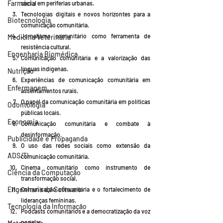
Farmácia
social em periferias urbanas.
Tecnologias digitais e novos horizontes para a 
Biotecnologia
comunicação comunitária.
Jornalismo comunitário como ferramenta de 
Medicina Veterinária
resistência cultural.
Engenharia Biomédica
Comunicação comunitária e a valorização das 
línguas indígenas.
Nutrição
Experiências de comunicação comunitária em 
Enfermagem
assentamentos rurais.
O papel da comunicação comunitária em políticas 
Odontologia
públicas locais.
Economia
Comunicação comunitária e combate à 
desinformação.
Publicidade e Propaganda
O uso das redes sociais como extensão da 
ADS/TI
comunicação comunitária.
Cinema comunitário como instrumento de 
Ciência da Computação
transformação social.
Engenharia de Software
Comunicação comunitária e o fortalecimento de 
lideranças femininas.
Tecnologia da Informação
Podcasts comunitários e a democratização da voz 
popular.