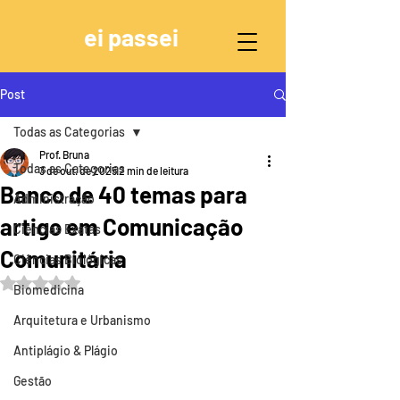
ei passei
Post
Todas as Categorias
Prof. Bruna
Todas as Categorias
3 de out. de 2025
2 min de leitura
Banco de 40 temas para
Administração
artigo em Comunicação
Ciências Exatas
Comunitária
Ciências Biológicas
Avaliado com NaN de 5 estrelas.
Biomedicina
Arquitetura e Urbanismo
Antiplágio & Plágio
Gestão