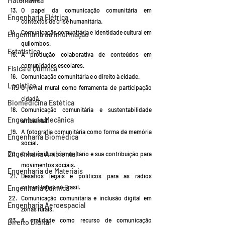
Matemática
O papel da comunicação comunitária em 
Engenharia Elétrica
contextos de crise humanitária.
Comunicação comunitária e identidade cultural em 
Engenharia da Informação
quilombos.
Estatística
A produção colaborativa de conteúdos em 
comunidades escolares.
Física e Química
Comunicação comunitária e o direito à cidade.
Logística
O jornal mural como ferramenta de participação 
cidadã.
Biomedicina Estética
Comunicação comunitária e sustentabilidade 
Engenharia Mecânica
ambiental.
A fotografia comunitária como forma de memória 
Engenharia Biomédica
social.
Engenharia Ambiental
O audiovisual comunitário e sua contribuição para 
movimentos sociais.
Engenharia de Materiais
Desafios legais e políticos para as rádios 
comunitárias no Brasil.
Engenharia Química
Comunicação comunitária e inclusão digital em 
Engenharia Aeroespacial
zonas rurais.
A oralidade como recurso de comunicação 
Direito Digital