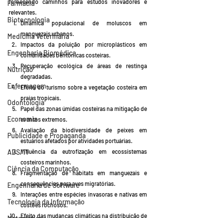
fornecendo caminhos para estudos inovadores e 
Farmácia
relevantes.
Biotecnologia
Dinâmica populacional de moluscos em 
manguezais urbanos.
Medicina Veterinária
Impactos da poluição por microplásticos em 
Engenharia Biomédica
comunidades bentônicas costeiras.
Recuperação ecológica de áreas de restinga 
Nutrição
degradadas.
Enfermagem
Efeito do turismo sobre a vegetação costeira em 
praias tropicais.
Odontologia
Papel das zonas úmidas costeiras na mitigação de 
Economia
eventos extremos.
Avaliação da biodiversidade de peixes em 
Publicidade e Propaganda
estuários afetados por atividades portuárias.
Influência da eutrofização em ecossistemas 
ADS/TI
costeiros marinhos.
Ciência da Computação
Fragmentação de habitats em manguezais e 
consequências para aves migratórias.
Engenharia de Software
Interações entre espécies invasoras e nativas em 
Tecnologia da Informação
costões rochosos.
Efeito das mudanças climáticas na distribuição de 