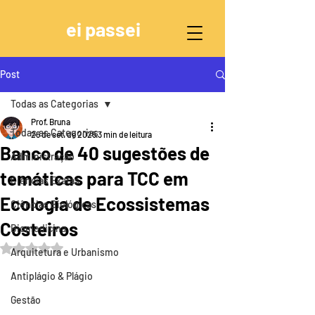
ei passei
Post
Todas as Categorias
Prof. Bruna
Todas as Categorias
26 de set. de 2025
3 min de leitura
Banco de 40 sugestões de
Administração
temáticas para TCC em
Ciências Exatas
Ecologia de Ecossistemas
Ciências Biológicas
Costeiros
Biomedicina
Avaliado com NaN de 5 estrelas.
Arquitetura e Urbanismo
Antiplágio & Plágio
Gestão