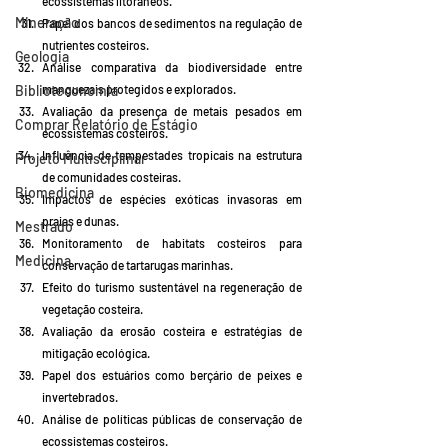
ecossistemas litorâneos.
Mineração
Papel dos bancos de sedimentos na regulação de 
nutrientes costeiros.
Geologia
Análise comparativa da biodiversidade entre 
manguezais protegidos e explorados.
Biblioteconomia
Avaliação da presença de metais pesados em 
Comprar Relatório de Estágio
ecossistemas costeiros.
Influência de tempestades tropicais na estrutura 
Projeto Multisciplinar
de comunidades costeiras.
Biomedicina
Impactos de espécies exóticas invasoras em 
praias e dunas.
Mestrado
Monitoramento de habitats costeiros para 
Medicina
conservação de tartarugas marinhas.
Efeito do turismo sustentável na regeneração de 
vegetação costeira.
Avaliação da erosão costeira e estratégias de 
mitigação ecológica.
Papel dos estuários como berçário de peixes e 
invertebrados.
Análise de políticas públicas de conservação de 
ecossistemas costeiros.