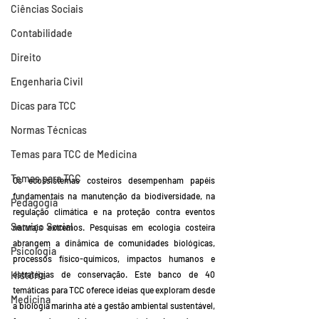
Ciências Sociais
Contabilidade
Direito
Engenharia Civil
Dicas para TCC
Normas Técnicas
Temas para TCC de Medicina
Temas para TCC
Os ecossistemas costeiros desempenham papéis 
fundamentais na manutenção da biodiversidade, na 
Pedagogia
regulação climática e na proteção contra eventos 
Serviço Social
naturais extremos. Pesquisas em ecologia costeira 
abrangem a dinâmica de comunidades biológicas, 
Psicologia
processos físico-químicos, impactos humanos e 
estratégias de conservação. Este banco de 40 
História
temáticas para TCC oferece ideias que exploram desde 
Medicina
a biologia marinha até a gestão ambiental sustentável, 