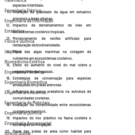
Matemática
espécies intertidais.
Engenharia Elétrica
Avaliação da qualidade da água em estuários 
próximos a áreas urbanas.
Engenharia da Informação
Impactos de derramamentos de óleo em 
Estatística
ecossistemas costeiros tropicais.
Monitoramento de recifes artificiais para 
Física e Química
restauração da biodiversidade.
Logística
Papel das algas marinhas na ciclagem de 
nutrientes em ecossistemas costeiros.
Biomedicina Estética
Efeito do aumento do nível do mar sobre a 
vegetação de manguezais.
Engenharia Mecânica
Estratégias de conservação para espécies 
Engenharia Biomédica
ameaçadas em praias arenosas.
Influência da pesca predatória na estrutura de 
Engenharia Ambiental
comunidades costeiras.
Engenharia de Materiais
Avaliação da conectividade entre ecossistemas 
costeiros e marinhos.
Engenharia Química
Impactos do lixo plástico na fauna costeira e 
Engenharia Aeroespacial
estratégias de mitigação.
Papel das praias de areia como habitat para 
Direito Digital