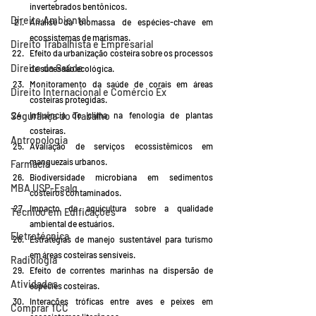
invertebrados bentônicos.
Direito Ambiental
Análise da biomassa de espécies-chave em 
ecossistemas de marismas.
Direito Trabalhista e Empresarial
Efeito da urbanização costeira sobre os processos 
Direito da Saúde
de sucessão ecológica.
Monitoramento da saúde de corais em áreas 
Direito Internacional e Comércio Ex
costeiras protegidas.
Influência do clima na fenologia de plantas 
Segurança do Trabalho
costeiras.
Antropologia
Avaliação de serviços ecossistêmicos em 
manguezais urbanos.
Farmácia
Biodiversidade microbiana em sedimentos 
MBA USP-Esalq
costeiros contaminados.
Impacto da aquicultura sobre a qualidade 
Técnico em Edificações
ambiental de estuários.
Eletrotécnica
Estratégias de manejo sustentável para turismo 
em áreas costeiras sensíveis.
Radiologia
Efeito de correntes marinhas na dispersão de 
Atividades
espécies costeiras.
Interações tróficas entre aves e peixes em 
Comprar TCC