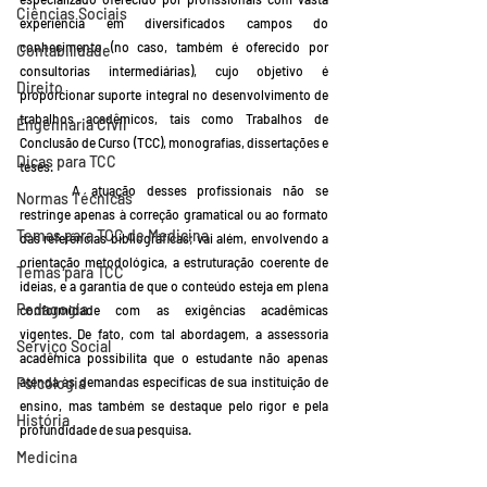
Ciências Sociais
experiência em diversificados campos do 
conhecimento (no caso, também é oferecido por 
Contabilidade
consultorias intermediárias), cujo objetivo é 
Direito
proporcionar suporte integral no desenvolvimento de 
trabalhos acadêmicos, tais como Trabalhos de 
Engenharia Civil
Conclusão de Curso (TCC), monografias, dissertações e 
Dicas para TCC
teses.
	A atuação desses profissionais não se 
Normas Técnicas
restringe apenas à correção gramatical ou ao formato 
Temas para TCC de Medicina
das referências bibliográficas; vai além, envolvendo a 
orientação metodológica, a estruturação coerente de 
Temas para TCC
ideias, e a garantia de que o conteúdo esteja em plena 
Pedagogia
conformidade com as exigências acadêmicas 
vigentes. De fato, com tal abordagem, a assessoria 
Serviço Social
acadêmica possibilita que o estudante não apenas 
Psicologia
atenda às demandas específicas de sua instituição de 
ensino, mas também se destaque pelo rigor e pela 
História
profundidade de sua pesquisa.
Medicina