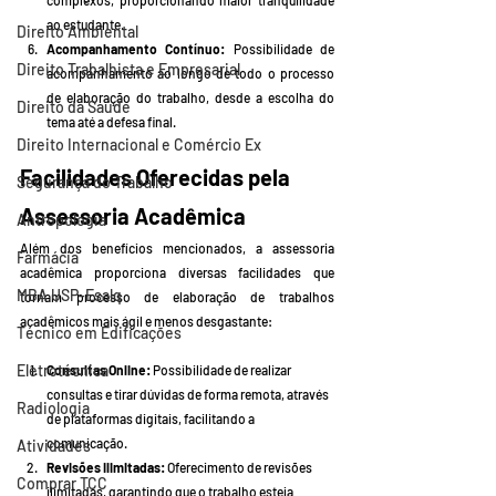
ao estudante.
Direito Ambiental
Acompanhamento Contínuo:
 Possibilidade de 
Direito Trabalhista e Empresarial
acompanhamento ao longo de todo o processo 
de elaboração do trabalho, desde a escolha do 
Direito da Saúde
tema até a defesa final.
Direito Internacional e Comércio Ex
Facilidades Oferecidas pela 
Segurança do Trabalho
Assessoria Acadêmica
Antropologia
Além dos benefícios mencionados, a assessoria 
Farmácia
acadêmica proporciona diversas facilidades que 
MBA USP-Esalq
tornam processo de elaboração de trabalhos 
acadêmicos mais ágil e menos desgastante:
Técnico em Edificações
Eletrotécnica
Consultas Online:
 Possibilidade de realizar 
consultas e tirar dúvidas de forma remota, através 
Radiologia
de plataformas digitais, facilitando a 
comunicação.
Atividades
Revisões Ilimitadas:
 Oferecimento de revisões 
Comprar TCC
ilimitadas, garantindo que o trabalho esteja 