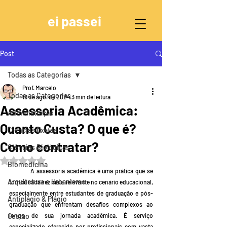
ei passei
Post
Todas as Categorias
Prof. Marcelo
Todas as Categorias
19 de ago. de 2024
3 min de leitura
Assessoria Acadêmica:
Administração
Quanto Custa? O que é?
Ciências Exatas
Como contratar?
Ciências Biológicas
Avaliado com NaN de 5 estrelas.
Biomedicina
	A assessoria acadêmica é uma prática que se 
Arquitetura e Urbanismo
tornou cada vez mais relevante no cenário educacional, 
especialmente entre estudantes de graduação e pós-
Antiplágio & Plágio
graduação que enfrentam desafios complexos ao 
Gestão
longo de sua jornada acadêmica. É serviço 
especializado oferecido por profissionais com vasta 