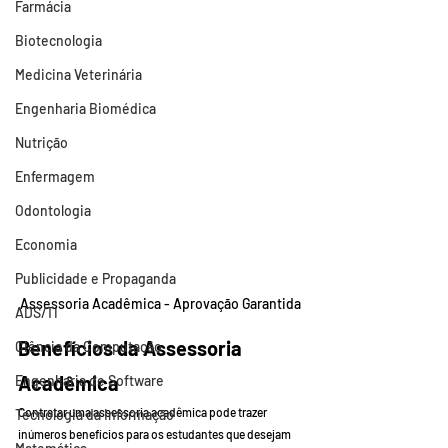
Farmácia
Biotecnologia
Medicina Veterinária
Engenharia Biomédica
Nutrição
Enfermagem
Odontologia
Economia
Publicidade e Propaganda
Assessoria Acadêmica - Aprovação Garantida
ADS/TI
Benefícios da Assessoria 
Ciência da Computação
Acadêmica
Engenharia de Software
Contratar uma assessoria acadêmica pode trazer 
Tecnologia da Informação
inúmeros benefícios para os estudantes que desejam 