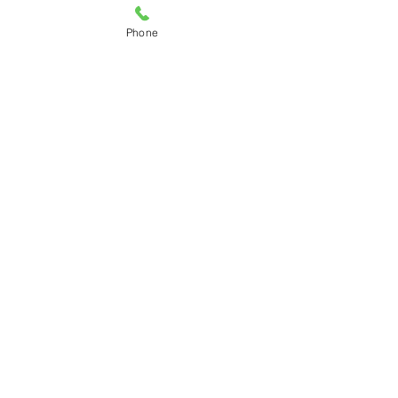
Phone
Posts recentes
Ver tudo