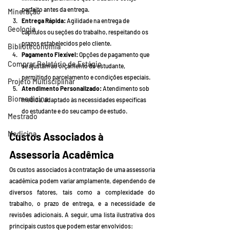
perfeito antes da entrega.
Mineração
Entrega Rápida:
 Agilidade na entrega de 
Geologia
capítulos ou seções do trabalho, respeitando os 
prazos estabelecidos pelo cliente.
Biblioteconomia
Pagamento Flexível:
 Opções de pagamento que 
Comprar Relatório de Estágio
se ajustam ao orçamento do estudante, 
permitindo parcelamento e condições especiais.
Projeto Multisciplinar
Atendimento Personalizado:
 Atendimento sob 
Biomedicina
medida, adaptado às necessidades específicas 
do estudante e do seu campo de estudo.
Mestrado
Medicina
Custos Associados à 
Assessoria Acadêmica
Os custos associados à contratação de uma assessoria 
acadêmica podem variar amplamente, dependendo de 
diversos fatores, tais como a complexidade do 
trabalho, o prazo de entrega, e a necessidade de 
revisões adicionais. A seguir, uma lista ilustrativa dos 
principais custos que podem estar envolvidos: