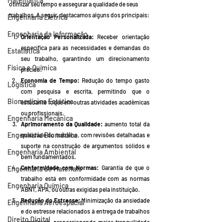
Matemática
otimizar seu tempo e assegurar a qualidade de seus 
trabalhos. A seguir, destacamos alguns dos principais:
Engenharia Elétrica
Engenharia da Informação
Orientação Personalizada:
 Receber orientação 
específica para as necessidades e demandas do 
Estatística
seu trabalho, garantindo um direcionamento 
Física e Química
preciso.
Economia de Tempo:
 Redução do tempo gasto 
Logística
com pesquisa e escrita, permitindo que o 
Biomedicina Estética
estudante foque em outras atividades acadêmicas 
ou profissionais.
Engenharia Mecânica
Aprimoramento da Qualidade:
 aumento total da 
Engenharia Biomédica
qualidade do trabalho, com revisões detalhadas e 
suporte na construção de argumentos sólidos e 
Engenharia Ambiental
bem fundamentados.
Conformidade com Normas:
 Garantia de que o 
Engenharia de Materiais
trabalho está em conformidade com as normas 
Engenharia Química
ABNT, APA, ou outras exigidas pela instituição.
Redução do Estresse:
 Minimização da ansiedade 
Engenharia Aeroespacial
e do estresse relacionados à entrega de trabalhos 
Direito Digital
complexos, proporcionando maior tranquilidade 