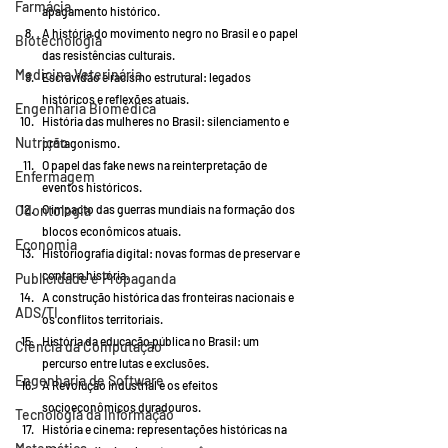
Farmácia
apagamento histórico.
A história do movimento negro no Brasil e o papel 
Biotecnologia
das resistências culturais.
Medicina Veterinária
Escravidão e racismo estrutural: legados 
históricos e reflexões atuais.
Engenharia Biomédica
História das mulheres no Brasil: silenciamento e 
Nutrição
protagonismo.
O papel das fake news na reinterpretação de 
Enfermagem
eventos históricos.
O impacto das guerras mundiais na formação dos 
Odontologia
blocos econômicos atuais.
Economia
Historiografia digital: novas formas de preservar e 
contar a história.
Publicidade e Propaganda
A construção histórica das fronteiras nacionais e 
ADS/TI
os conflitos territoriais.
História da educação pública no Brasil: um 
Ciência da Computação
percurso entre lutas e exclusões.
Engenharia de Software
A Revolução Industrial e os efeitos 
socioeconômicos duradouros.
Tecnologia da Informação
História e cinema: representações históricas na 