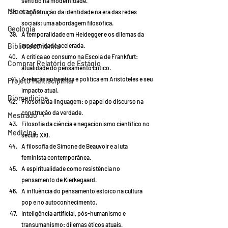
sentido na modernidade.
Mineração
A construção da identidade na era das redes 
sociais: uma abordagem filosófica.
Geologia
A temporalidade em Heidegger e os dilemas da 
modernidade acelerada.
Biblioteconomia
A crítica ao consumo na Escola de Frankfurt: 
Comprar Relatório de Estágio
atualidade do pensamento crítico.
A relação entre ética e política em Aristóteles e seu 
Projeto Multisciplinar
impacto atual.
Biomedicina
Filosofia da linguagem: o papel do discurso na 
construção da verdade.
Mestrado
Filosofia da ciência e negacionismo científico no 
Medicina
século XXI.
A filosofia de Simone de Beauvoir e a luta 
feminista contemporânea.
A espiritualidade como resistência no 
pensamento de Kierkegaard.
A influência do pensamento estoico na cultura 
pop e no autoconhecimento.
Inteligência artificial, pós-humanismo e 
transumanismo: dilemas éticos atuais.