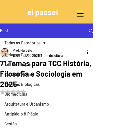
ei passei
Post
Todas as Categorias
Prof. Marcelo
Todas as Categorias
13 de mai. de 2025
3 min de leitura
71 Temas para TCC História,
Administração
Filosofia e Sociologia em
Ciências Exatas
2025
Ciências Biológicas
Avaliado com NaN de 5 estrelas.
Biomedicina
Arquitetura e Urbanismo
Antiplágio & Plágio
Gestão