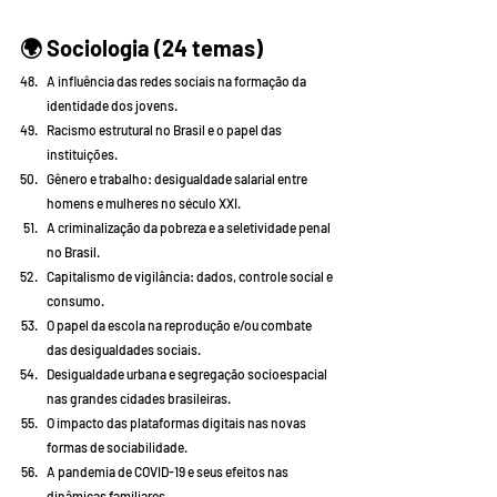
🌍 
Sociologia (24 temas)
A influência das redes sociais na formação da 
identidade dos jovens.
Racismo estrutural no Brasil e o papel das 
instituições.
Gênero e trabalho: desigualdade salarial entre 
homens e mulheres no século XXI.
A criminalização da pobreza e a seletividade penal 
no Brasil.
Capitalismo de vigilância: dados, controle social e 
consumo.
O papel da escola na reprodução e/ou combate 
das desigualdades sociais.
Desigualdade urbana e segregação socioespacial 
nas grandes cidades brasileiras.
O impacto das plataformas digitais nas novas 
formas de sociabilidade.
A pandemia de COVID-19 e seus efeitos nas 
dinâmicas familiares.