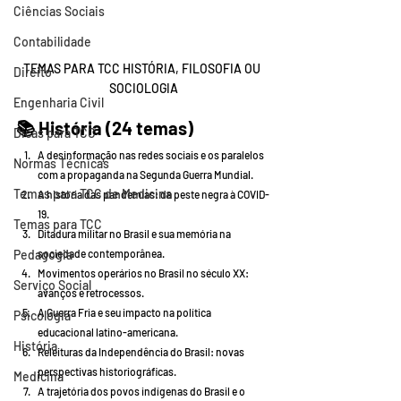
Ciências Sociais
Contabilidade
TEMAS PARA TCC HISTÓRIA, FILOSOFIA OU 
Direito
SOCIOLOGIA
Engenharia Civil
📚 
História (24 temas)
Dicas para TCC
A desinformação nas redes sociais e os paralelos 
Normas Técnicas
com a propaganda na Segunda Guerra Mundial.
Temas para TCC de Medicina
A história das pandemias: da peste negra à COVID-
19.
Temas para TCC
Ditadura militar no Brasil e sua memória na 
sociedade contemporânea.
Pedagogia
Movimentos operários no Brasil no século XX: 
Serviço Social
avanços e retrocessos.
A Guerra Fria e seu impacto na política 
Psicologia
educacional latino-americana.
História
Releituras da Independência do Brasil: novas 
perspectivas historiográficas.
Medicina
A trajetória dos povos indígenas do Brasil e o 