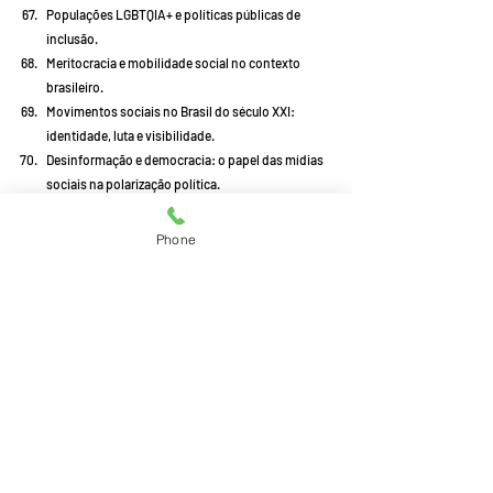
Populações LGBTQIA+ e políticas públicas de 
inclusão.
Meritocracia e mobilidade social no contexto 
brasileiro.
Movimentos sociais no Brasil do século XXI: 
identidade, luta e visibilidade.
Desinformação e democracia: o papel das mídias 
sociais na polarização política.
Trabalho remoto e novas dinâmicas sociais no 
pós-pandemia.
Phone
Posts recentes
Ver tudo