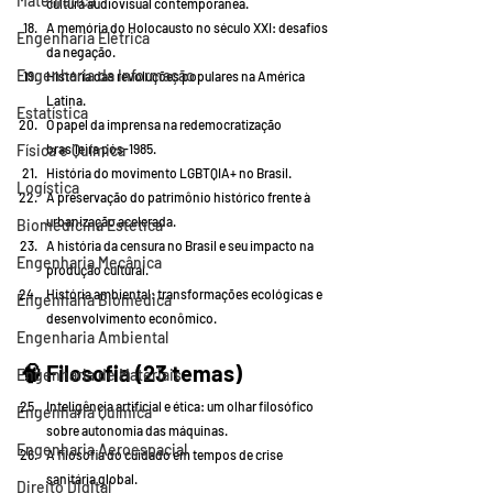
Matemática
cultura audiovisual contemporânea.
A memória do Holocausto no século XXI: desafios 
Engenharia Elétrica
da negação.
Engenharia da Informação
História das revoluções populares na América 
Latina.
Estatística
O papel da imprensa na redemocratização 
brasileira pós-1985.
Física e Química
História do movimento LGBTQIA+ no Brasil.
Logística
A preservação do patrimônio histórico frente à 
urbanização acelerada.
Biomedicina Estética
A história da censura no Brasil e seu impacto na 
Engenharia Mecânica
produção cultural.
História ambiental: transformações ecológicas e 
Engenharia Biomédica
desenvolvimento econômico.
Engenharia Ambiental
🧠 
Filosofia (23 temas)
Engenharia de Materiais
Inteligência artificial e ética: um olhar filosófico 
Engenharia Química
sobre autonomia das máquinas.
Engenharia Aeroespacial
A filosofia do cuidado em tempos de crise 
sanitária global.
Direito Digital