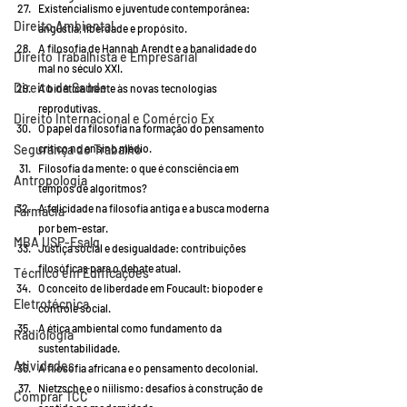
Existencialismo e juventude contemporânea: 
Direito Ambiental
angústia, liberdade e propósito.
A filosofia de Hannah Arendt e a banalidade do 
Direito Trabalhista e Empresarial
mal no século XXI.
Direito da Saúde
A bioética frente às novas tecnologias 
reprodutivas.
Direito Internacional e Comércio Ex
O papel da filosofia na formação do pensamento 
crítico no ensino médio.
Segurança do Trabalho
Filosofia da mente: o que é consciência em 
Antropologia
tempos de algoritmos?
A felicidade na filosofia antiga e a busca moderna 
Farmácia
por bem-estar.
MBA USP-Esalq
Justiça social e desigualdade: contribuições 
filosóficas para o debate atual.
Técnico em Edificações
O conceito de liberdade em Foucault: biopoder e 
Eletrotécnica
controle social.
A ética ambiental como fundamento da 
Radiologia
sustentabilidade.
Atividades
A filosofia africana e o pensamento decolonial.
Nietzsche e o niilismo: desafios à construção de 
Comprar TCC