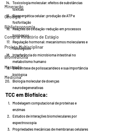
Toxicologia molecular: efeitos de substâncias 
Mineração
tóxicas
Bioenergética celular: produção de ATP e 
Geologia
fosforilação
Biblioteconomia
Reações de oxidação-redução em processos 
biológicos
Comprar Relatório de Estágio
Regulação hormonal: mecanismos moleculares e 
Projeto Multisciplinar
fisiológicos
Interferência do microbioma intestinal no 
Biomedicina
metabolismo humano
Mestrado
Biossíntese de polissacarídeos e sua importância 
biológica
Medicina
Biologia molecular de doenças 
neurodegenerativas
TCC em Biofísica:
Modelagem computacional de proteínas e 
enzimas
Estudos de interações biomoleculares por 
espectroscopia
Propriedades mecânicas de membranas celulares