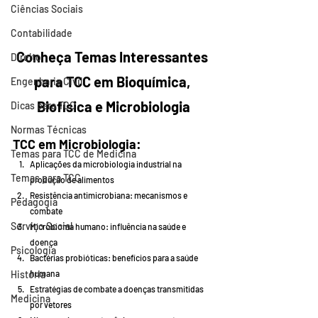
Ciências Sociais
Contabilidade
Conheça Temas Interessantes 
Direito
para TCC em Bioquímica, 
Engenharia Civil
Biofísica e Microbiologia
Dicas para TCC
Normas Técnicas
TCC em Microbiologia:
Temas para TCC de Medicina
Aplicações da microbiologia industrial na 
Temas para TCC
produção de alimentos
Resistência antimicrobiana: mecanismos e 
Pedagogia
combate
Serviço Social
Microbioma humano: influência na saúde e 
doença
Psicologia
Bactérias probióticas: benefícios para a saúde 
História
humana
Estratégias de combate a doenças transmitidas 
Medicina
por vetores