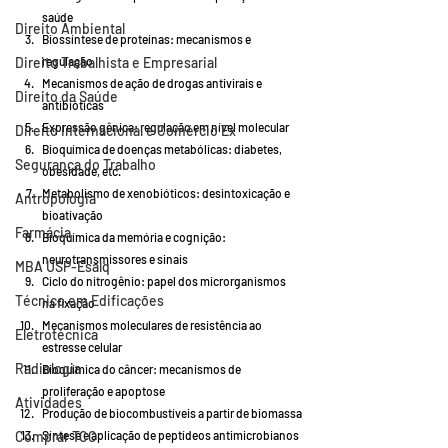
saúde
Direito Ambiental
Biossíntese de proteínas: mecanismos e 
Direito Trabalhista e Empresarial
regulação
Mecanismos de ação de drogas antivirais e 
Direito da Saúde
antibióticas
Expressão gênica: regulação em nível molecular
Direito Internacional e Comércio Ex
Bioquímica de doenças metabólicas: diabetes, 
Segurança do Trabalho
obesidade, etc.
Metabolismo de xenobióticos: desintoxicação e 
Antropologia
bioativação
Farmácia
Bioquímica da memória e cognição: 
neurotransmissores e sinais
MBA USP-Esalq
Ciclo do nitrogênio: papel dos microrganismos 
Técnico em Edificações
na fixação
Mecanismos moleculares de resistência ao 
Eletrotécnica
estresse celular
Radiologia
Bioquímica do câncer: mecanismos de 
proliferação e apoptose
Atividades
Produção de biocombustíveis a partir de biomassa
Comprar TCC
Síntese e aplicação de peptídeos antimicrobianos