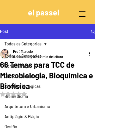
ei passei
Post
Todas as Categorias
Prof. Marcelo
Todas as Categorias
9 de abr. de 2024
2 min de leitura
66 Temas para TCC de
Administração
Microbiologia, Bioquímica e
Ciências Exatas
Biofísica
Ciências Biológicas
Avaliado com NaN de 5 estrelas.
Biomedicina
Arquitetura e Urbanismo
Antiplágio & Plágio
Gestão