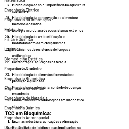
Matemática
Microbiologia do solo: importância na agricultura 
Engenharia Elétrica
sustentável
Microbiologia da conservação de alimentos: 
Engenharia da Informação
métodos e desafios
Estatística
Ecologia microbiana de ecossistemas extremos
Microbiologia do ar: identificação e 
Física e Química
monitoramento de microrganismos
Logística
Mecanismos de resistência de fungos a 
antifúngicos
Biomedicina Estética
Bacteriófagos: aplicações na terapia 
Engenharia Mecânica
antimicrobiana
Microbiologia de alimentos fermentados: 
Engenharia Biomédica
produção e qualidade
Microbiologia veterinária: controle de doenças 
Engenharia Ambiental
em animais
Engenharia de Materiais
Biomarcadores microbiológicos em diagnóstico 
clínico
Engenharia Química
TCC em Bioquímica:
Engenharia Aeroespacial
Enzimas industriais: aplicações e otimização
Direito Digital
Metabolismo de lipídios e suas implicações na 