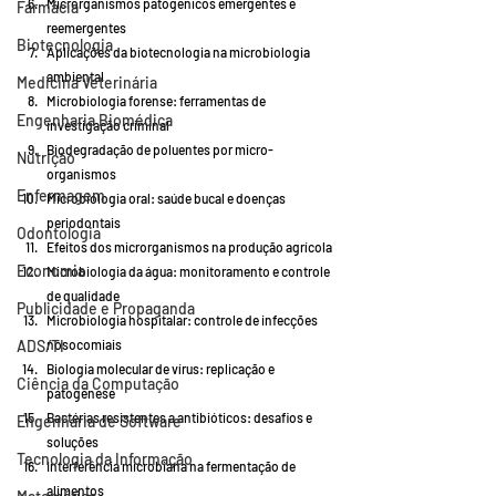
Microrganismos patogênicos emergentes e 
Farmácia
reemergentes
Biotecnologia
Aplicações da biotecnologia na microbiologia 
ambiental
Medicina Veterinária
Microbiologia forense: ferramentas de 
Engenharia Biomédica
investigação criminal
Biodegradação de poluentes por micro-
Nutrição
organismos
Enfermagem
Microbiologia oral: saúde bucal e doenças 
periodontais
Odontologia
Efeitos dos microrganismos na produção agrícola
Economia
Microbiologia da água: monitoramento e controle 
de qualidade
Publicidade e Propaganda
Microbiologia hospitalar: controle de infecções 
ADS/TI
nosocomiais
Biologia molecular de vírus: replicação e 
Ciência da Computação
patogênese
Bactérias resistentes a antibióticos: desafios e 
Engenharia de Software
soluções
Tecnologia da Informação
Interferência microbiana na fermentação de 
alimentos