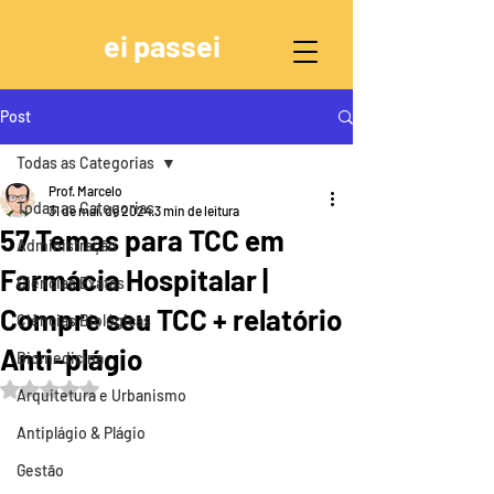
ei passei
Post
Todas as Categorias
Prof. Marcelo
Todas as Categorias
31 de mai. de 2024
3 min de leitura
57 Temas para TCC em
Administração
Farmácia Hospitalar |
Ciências Exatas
Compre seu TCC + relatório
Ciências Biológicas
Anti-plágio
Biomedicina
Avaliado com NaN de 5 estrelas.
Arquitetura e Urbanismo
Antiplágio & Plágio
Gestão