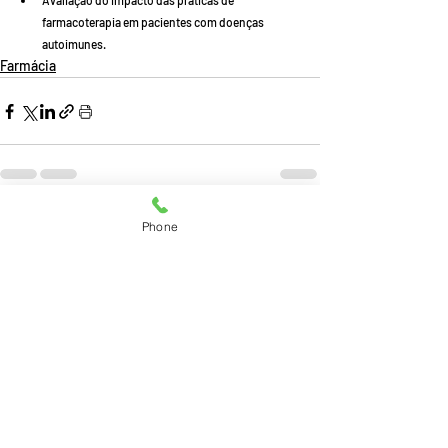
Avaliação do impacto das práticas de 
farmacoterapia em pacientes com doenças 
autoimunes.
Farmácia
Posts recentes
Ver tudo
Phone