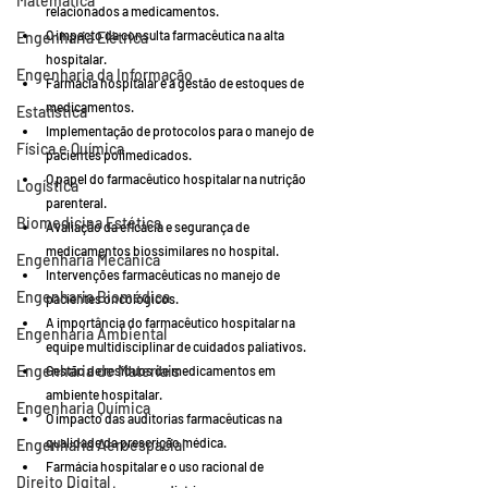
Matemática
relacionados a medicamentos.
O impacto da consulta farmacêutica na alta 
Engenharia Elétrica
hospitalar.
Engenharia da Informação
Farmácia hospitalar e a gestão de estoques de 
medicamentos.
Estatística
Implementação de protocolos para o manejo de 
Física e Química
pacientes polimedicados.
O papel do farmacêutico hospitalar na nutrição 
Logística
parenteral.
Biomedicina Estética
Avaliação da eficácia e segurança de 
medicamentos biossimilares no hospital.
Engenharia Mecânica
Intervenções farmacêuticas no manejo de 
Engenharia Biomédica
pacientes oncológicos.
A importância do farmacêutico hospitalar na 
Engenharia Ambiental
equipe multidisciplinar de cuidados paliativos.
Engenharia de Materiais
Gestão de resíduos de medicamentos em 
ambiente hospitalar.
Engenharia Química
O impacto das auditorias farmacêuticas na 
qualidade da prescrição médica.
Engenharia Aeroespacial
Farmácia hospitalar e o uso racional de 
Direito Digital