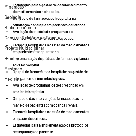
Estratégias para a gestão de desabastecimento 
Mineração
de medicamentos no hospital.
Geologia
O impacto do farmacêutico hospitalar na 
otimização da terapia em pacientes geriátricos.
Biblioteconomia
Avaliação da eficácia de programas de 
Comprar Relatório de Estágio
acompanhamento farmacoterapêutico.
Farmácia hospitalar e a gestão de medicamentos 
Projeto Multisciplinar
em pacientes transplantados.
Biomedicina
Implementação de práticas de farmacovigilância 
ativa no hospital.
Mestrado
O papel do farmacêutico hospitalar na gestão de 
medicamentos imunobiológicos.
Medicina
Avaliação de programas de desprescrição em 
ambiente hospitalar.
O impacto das intervenções farmacêuticas no 
manejo de pacientes com doenças renais.
Farmácia hospitalar e a gestão de medicamentos 
em pacientes críticos.
Estratégias para a implementação de protocolos 
de segurança do paciente.