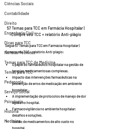
Ciências Sociais
Contabilidade
Direito
57 Temas para TCC em Farmácia Hospitalar | 
Engenharia Civil
Compre seu TCC + relatório Anti-plágio
Dicas para TCC
Segue 57 Temas para TCC em Farmácia Hospitalar | 
Compre seu TCC + relatório Anti-plágio:
Normas Técnicas
Temas para TCC de Medicina
O papel do farmacêutico hospitalar na gestão de 
terapias medicamentosas complexas.
Temas para TCC
Impacto das intervenções farmacêuticas na 
Pedagogia
prevenção de erros de medicação em ambiente 
hospitalar.
Serviço Social
A implementação de protocolos de manejo de dor 
Psicologia
aguda no hospital.
Farmacovigilância no ambiente hospitalar: 
História
desafios e soluções.
Medicina
Gestão de medicamentos de alto custo no 
hospital.