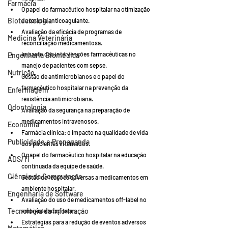
Farmácia
O papel do farmacêutico hospitalar na otimização 
Biotecnologia
da terapia anticoagulante.
Avaliação da eficácia de programas de 
Medicina Veterinária
reconciliação medicamentosa.
Impacto das intervenções farmacêuticas no 
Engenharia Biomédica
manejo de pacientes com sepse.
Nutrição
Gestão de antimicrobianos e o papel do 
farmacêutico hospitalar na prevenção da 
Enfermagem
resistência antimicrobiana.
Odontologia
Avaliação da segurança na preparação de 
medicamentos intravenosos.
Economia
Farmácia clínica: o impacto na qualidade de vida 
Publicidade e Propaganda
dos pacientes internados.
O papel do farmacêutico hospitalar na educação 
ADS/TI
continuada da equipe de saúde.
Ciência da Computação
Gestão de reações adversas a medicamentos em 
ambiente hospitalar.
Engenharia de Software
Avaliação do uso de medicamentos off-label no 
Tecnologia da Informação
ambiente hospitalar.
Estratégias para a redução de eventos adversos 