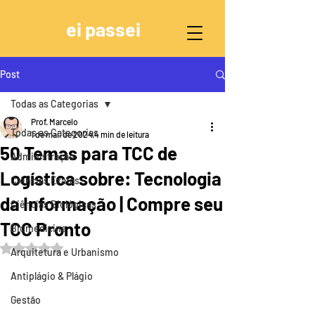
ei passei
Post
Todas as Categorias
Prof. Marcelo
Todas as Categorias
1 de mai. de 2024
4 min de leitura
50 Temas para TCC de
Administração
Logística sobre: Tecnologia
Ciências Exatas
da Informação | Compre seu
Ciências Biológicas
TCC Pronto
Biomedicina
Avaliado com NaN de 5 estrelas.
Arquitetura e Urbanismo
Antiplágio & Plágio
Gestão