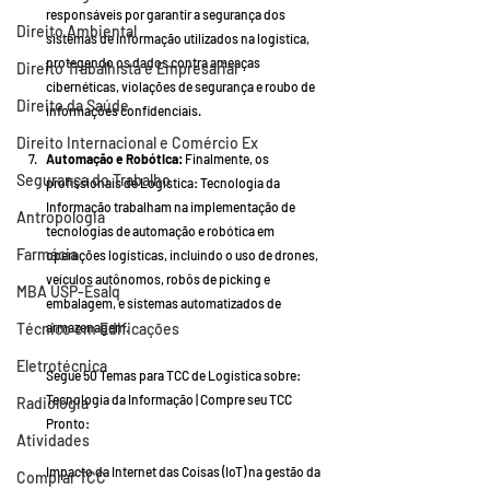
responsáveis por garantir a segurança dos 
Direito Ambiental
sistemas de informação utilizados na logística, 
protegendo os dados contra ameaças 
Direito Trabalhista e Empresarial
cibernéticas, violações de segurança e roubo de 
Direito da Saúde
informações confidenciais.
Direito Internacional e Comércio Ex
Automação e Robótica:
 Finalmente, os 
Segurança do Trabalho
profissionais de Logística: Tecnologia da 
Informação trabalham na implementação de 
Antropologia
tecnologias de automação e robótica em 
Farmácia
operações logísticas, incluindo o uso de drones, 
veículos autônomos, robôs de picking e 
MBA USP-Esalq
embalagem, e sistemas automatizados de 
Técnico em Edificações
armazenagem.
Eletrotécnica
Segue 50 Temas para TCC de Logística sobre: 
Tecnologia da Informação | Compre seu TCC 
Radiologia
Pronto:
Atividades
Impacto da Internet das Coisas (IoT) na gestão da 
Comprar TCC