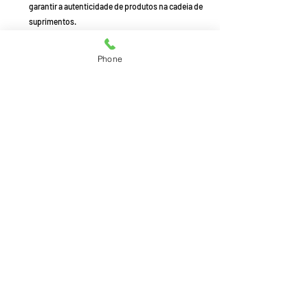
garantir a autenticidade de produtos na cadeia de 
suprimentos.
Análise dos desafios da logística de transporte 
em áreas remotas.
Phone
Desenvolvimento de um sistema de gestão de 
estoque de medicamentos utilizando Internet das 
Coisas.
Utilização de algoritmos de aprendizado de 
máquina para previsão de avarias em 
equipamentos de transporte refrigerado.
Análise dos benefícios da logística colaborativa 
na redução de custos e otimização de recursos.
Desenvolvimento de um sistema de gestão de 
transporte adaptativo para lidar com 
perturbações na cadeia de suprimentos.
Tecnologia da Informação