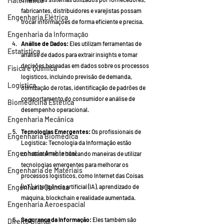
Matemática
fabricantes, distribuidores e varejistas possam 
Engenharia Elétrica
trocar informações de forma eficiente e precisa.
Engenharia da Informação
Análise de Dados:
 Eles utilizam ferramentas de 
Estatística
análise de dados para extrair insights e tomar 
decisões baseadas em dados sobre os processos 
Física e Química
logísticos, incluindo previsão de demanda, 
Logística
otimização de rotas, identificação de padrões de 
comportamento do consumidor e análise de 
Biomedicina Estética
desempenho operacional.
Engenharia Mecânica
Tecnologias Emergentes:
 Os profissionais de 
Engenharia Biomédica
Logística: Tecnologia da Informação estão 
Engenharia Ambiental
constantemente buscando maneiras de utilizar 
tecnologias emergentes para melhorar os 
Engenharia de Materiais
processos logísticos, como Internet das Coisas 
Engenharia Química
(IoT), inteligência artificial (IA), aprendizado de 
máquina, blockchain e realidade aumentada.
Engenharia Aeroespacial
Segurança da Informação:
 Eles também são 
Direito Digital