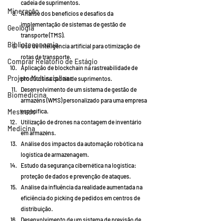
cadeia de suprimentos.
Mineração
Análise dos benefícios e desafios da 
implementação de sistemas de gestão de 
Geologia
transporte (TMS).
Biblioteconomia
Uso de inteligência artificial para otimização de 
rotas de transporte.
Comprar Relatório de Estágio
Aplicação de blockchain na rastreabilidade de 
Projeto Multisciplinar
produtos na cadeia de suprimentos.
Desenvolvimento de um sistema de gestão de 
Biomedicina
armazéns (WMS) personalizado para uma empresa 
Mestrado
específica.
Utilização de drones na contagem de inventário 
Medicina
em armazéns.
Análise dos impactos da automação robótica na 
logística de armazenagem.
Estudo da segurança cibernética na logística: 
proteção de dados e prevenção de ataques.
Análise da influência da realidade aumentada na 
eficiência do picking de pedidos em centros de 
distribuição.
Desenvolvimento de um sistema de previsão de 