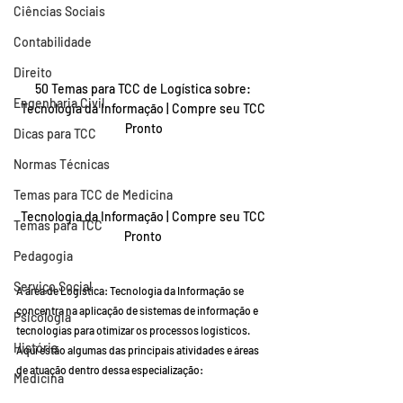
Ciências Sociais
Contabilidade
Direito
50 Temas para TCC de Logística sobre: 
Engenharia Civil
Tecnologia da Informação | Compre seu TCC 
Pronto
Dicas para TCC
Normas Técnicas
Temas para TCC de Medicina
Tecnologia da Informação | Compre seu TCC 
Temas para TCC
Pronto 
Pedagogia
Serviço Social
A área de Logística: Tecnologia da Informação se 
concentra na aplicação de sistemas de informação e 
Psicologia
tecnologias para otimizar os processos logísticos. 
História
Aqui estão algumas das principais atividades e áreas 
de atuação dentro dessa especialização:
Medicina