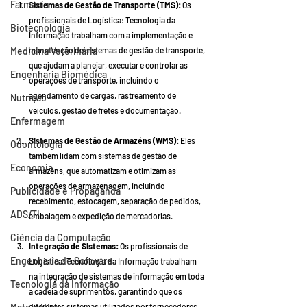
Farmácia
Sistemas de Gestão de Transporte (TMS):
 Os 
profissionais de Logística: Tecnologia da 
Biotecnologia
Informação trabalham com a implementação e 
Medicina Veterinária
manutenção de sistemas de gestão de transporte, 
que ajudam a planejar, executar e controlar as 
Engenharia Biomédica
operações de transporte, incluindo o 
agendamento de cargas, rastreamento de 
Nutrição
veículos, gestão de fretes e documentação.
Enfermagem
Sistemas de Gestão de Armazéns (WMS):
 Eles 
Odontologia
também lidam com sistemas de gestão de 
Economia
armazéns, que automatizam e otimizam as 
operações de armazenagem, incluindo 
Publicidade e Propaganda
recebimento, estocagem, separação de pedidos, 
ADS/TI
embalagem e expedição de mercadorias.
Ciência da Computação
Integração de Sistemas:
 Os profissionais de 
Engenharia de Software
Logística: Tecnologia da Informação trabalham 
na integração de sistemas de informação em toda 
Tecnologia da Informação
a cadeia de suprimentos, garantindo que os 
diferentes sistemas utilizados por fornecedores, 