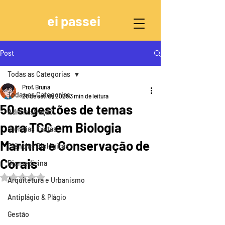
ei passei
Post
Todas as Categorias
Prof. Bruna
Todas as Categorias
26 de set. de 2025
3 min de leitura
50 sugestões de temas
Administração
para TCC em Biologia
Ciências Exatas
Marinha e Conservação de
Ciências Biológicas
Corais
Biomedicina
Avaliado com NaN de 5 estrelas.
Arquitetura e Urbanismo
Antiplágio & Plágio
Gestão