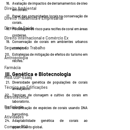
Avaliação de impactos de derramamentos de óleo 
Direito Ambiental
em corais.
Papel das comunidades locais na conservação de 
Direito Trabalhista e Empresarial
corais.
Direito da Saúde
Modelagem de risco para recifes de coral em áreas 
costeiras.
Direito Internacional e Comércio Ex
Conservação de corais em ambientes urbanos 
Segurança do Trabalho
costeiros.
Estratégias de mitigação de efeitos do turismo em 
Antropologia
recifes.
Farmácia
III. Genética e Biotecnologia
MBA USP-Esalq
Diversidade genética de populações de corais 
Técnico em Edificações
ameaçados.
Técnicas de clonagem e cultivo de corais em 
Eletrotécnica
laboratório.
Radiologia
Identificação de espécies de corais usando DNA 
barcoding.
Atividades
Adaptabilidade genética de corais ao 
Comprar TCC
aquecimento global.