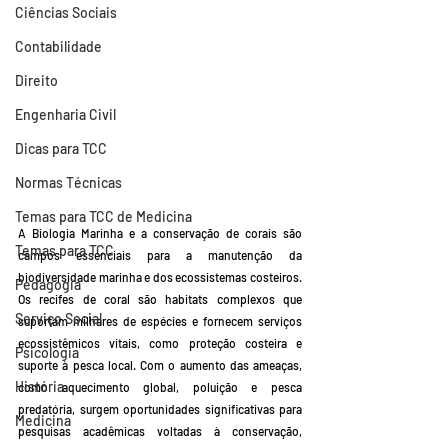
Ciências Sociais
Contabilidade
Direito
Engenharia Civil
Dicas para TCC
Normas Técnicas
Temas para TCC de Medicina
A Biologia Marinha e a conservação de corais são 
Temas para TCC
campos essenciais para a manutenção da 
biodiversidade marinha e dos ecossistemas costeiros. 
Pedagogia
Os recifes de coral são habitats complexos que 
Serviço Social
suportam milhares de espécies e fornecem serviços 
ecossistêmicos vitais, como proteção costeira e 
Psicologia
suporte à pesca local. Com o aumento das ameaças, 
História
como aquecimento global, poluição e pesca 
predatória, surgem oportunidades significativas para 
Medicina
pesquisas acadêmicas voltadas à conservação, 