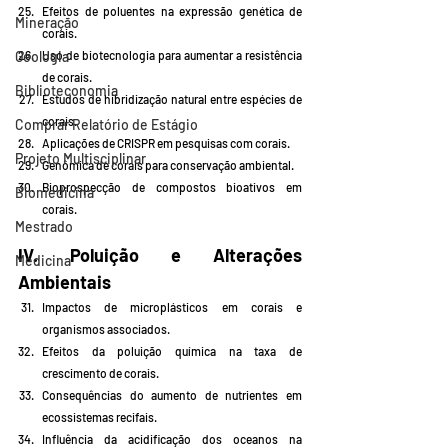
Efeitos de poluentes na expressão genética de 
Mineração
corais.
Geologia
Uso de biotecnologia para aumentar a resistência 
de corais.
Biblioteconomia
Estudos de hibridização natural entre espécies de 
corais.
Comprar Relatório de Estágio
Aplicações de CRISPR em pesquisas com corais.
Projeto Multisciplinar
Genômica de corais para conservação ambiental.
Bioprospecção de compostos bioativos em 
Biomedicina
corais.
Mestrado
IV. Poluição e Alterações 
Medicina
Ambientais
Impactos de microplásticos em corais e 
organismos associados.
Efeitos da poluição química na taxa de 
crescimento de corais.
Consequências do aumento de nutrientes em 
ecossistemas recifais.
Influência da acidificação dos oceanos na 