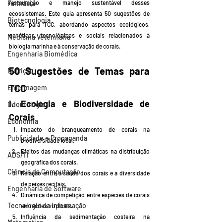
Farmácia
restauração e manejo sustentável desses 
ecossistemas. Este guia apresenta 50 sugestões de 
Biotecnologia
temas para TCC, abordando aspectos ecológicos, 
genéticos, tecnológicos e sociais relacionados à 
Medicina Veterinária
biologia marinha e à conservação de corais.
Engenharia Biomédica
50 Sugestões de Temas para 
Nutrição
TCC
Enfermagem
I. Ecologia e Biodiversidade de 
Odontologia
Corais
Economia
Impacto do branqueamento de corais na 
Publicidade e Propaganda
biodiversidade local.
Efeitos das mudanças climáticas na distribuição 
ADS/TI
geográfica dos corais.
Ciência da Computação
Relação entre a saúde dos corais e a diversidade 
de peixes recifais.
Engenharia de Software
Dinâmica de competição entre espécies de corais 
Tecnologia da Informação
em recifes tropicais.
Influência da sedimentação costeira na 