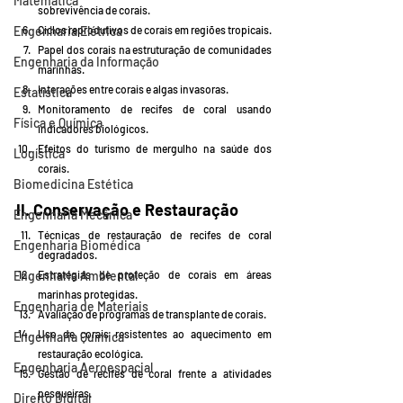
Matemática
sobrevivência de corais.
Engenharia Elétrica
Ciclos reprodutivos de corais em regiões tropicais.
Papel dos corais na estruturação de comunidades 
Engenharia da Informação
marinhas.
Interações entre corais e algas invasoras.
Estatística
Monitoramento de recifes de coral usando 
Física e Química
indicadores biológicos.
Efeitos do turismo de mergulho na saúde dos 
Logística
corais.
Biomedicina Estética
II. Conservação e Restauração
Engenharia Mecânica
Técnicas de restauração de recifes de coral 
Engenharia Biomédica
degradados.
Engenharia Ambiental
Estratégias de proteção de corais em áreas 
marinhas protegidas.
Engenharia de Materiais
Avaliação de programas de transplante de corais.
Uso de corais resistentes ao aquecimento em 
Engenharia Química
restauração ecológica.
Engenharia Aeroespacial
Gestão de recifes de coral frente a atividades 
pesqueiras.
Direito Digital