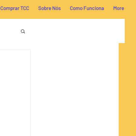
Comprar TCC
Sobre Nós
Como Funciona
More
reito
a TCC
omia