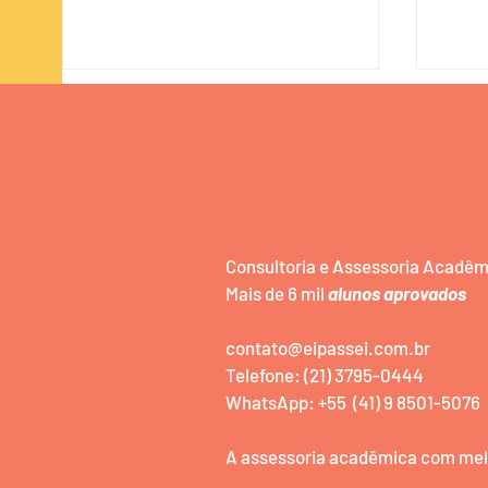
Consultoria e Assessoria Acadê
40 Temas para TCC de Curso
50 T
Mais de 6 mil
alunos aprovados
Técnico em Segurança do
Segu
Trabalho
Gest
contato@eipassei.com.br
Comp
Telefone: (21) 3795-0444
Anti-
WhatsApp: +55 (41) 9 8501-5076
A assessoria acadêmica com melh