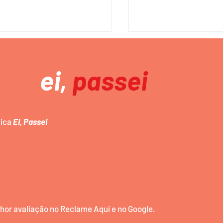
ei,
passei
mica
Ei, Passei
emas para TCC em
50 Temas para TCC
rança do Trabalho:
Segurança do Traba
ão de Emergências |
Ergonomia | Compre
re seu TCC + relatório
+ relatório Anti-plág
plágio
or avaliação no Reclame Aqui e no Google.