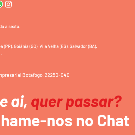
da a sexta,
(PR), Goiânia (GO), Vila Velha (ES), Salvador (BA).
.
Empresarial Botafogo, 22250-040
e ai,
quer passar?
hame-nos no Chat