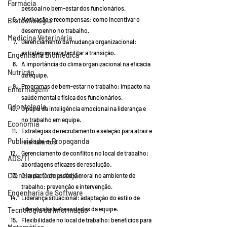
Farmácia
pessoal no bem-estar dos funcionários.
Motivação e recompensas: como incentivar o 
Biotecnologia
desempenho no trabalho.
Medicina Veterinária
Gerenciamento da mudança organizacional: 
estratégias para facilitar a transição.
Engenharia Biomédica
A importância do clima organizacional na eficácia 
Nutrição
da equipe.
Programas de bem-estar no trabalho: impacto na 
Enfermagem
saúde mental e física dos funcionários.
Odontologia
O papel da inteligência emocional na liderança e 
no trabalho em equipe.
Economia
Estratégias de recrutamento e seleção para atrair e 
Publicidade e Propaganda
reter talentos.
Gerenciamento de conflitos no local de trabalho: 
ADS/TI
abordagens eficazes de resolução.
Ciência da Computação
O impacto do assédio moral no ambiente de 
trabalho: prevenção e intervenção.
Engenharia de Software
Liderança situacional: adaptação do estilo de 
liderança às necessidades da equipe.
Tecnologia da Informação
Flexibilidade no local de trabalho: benefícios para 