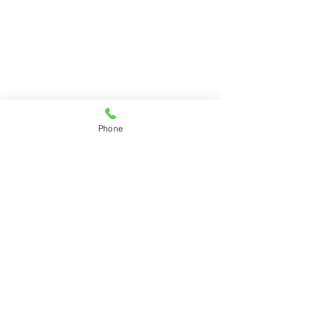
Phone
Comentários
0.0 / 5 (0)