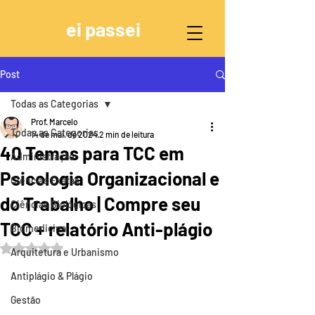
ei passei
Post
Todas as Categorias
Prof. Marcelo
Todas as Categorias
14 de mai. de 2024
2 min de leitura
40 Temas para TCC em
Administração
Psicologia Organizacional e
Ciências Exatas
do Trabalho | Compre seu
Ciências Biológicas
TCC + relatório Anti-plágio
Biomedicina
Avaliado com NaN de 5 estrelas.
Arquitetura e Urbanismo
Antiplágio & Plágio
Gestão