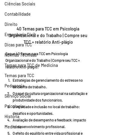
Ciências Sociais
Contabilidade
Direito
40 Temas para TCC em Psicologia 
Engenharia Civil
Organizacional e do Trabalho | Compre seu 
TCC + relatório Anti-plágio
Dicas para TCC
Segue 40 Temas para TCC em Psicologia 
Normas Técnicas
Organizacional e do Trabalho | Compre seu TCC + 
Temas para TCC de Medicina
relatório Anti-plágio:
Temas para TCC
Estratégias de gerenciamento do estresse no 
Pedagogia
ambiente de trabalho.
O papel da cultura organizacional na satisfação e 
Serviço Social
produtividade dos funcionários.
Psicologia
Diversidade e inclusão no local de trabalho: 
desafios e oportunidades.
História
Avaliação de desempenho e feedback: impacto 
Medicina
no desenvolvimento profissional.
O efeito do equilíbrio entre vida profissional e 