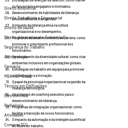
Estratégias de retenção de talentos: como manter 
os funcionários engajados e motivados.
Direito Ambiental
Desenvolvimento de habilidades de liderança 
Direito Trabalhista e Empresarial
emocionalmente inteligentes.
O impacto da liderança ética na cultura 
Direito da Saúde
organizacional e no desempenho.
Direito Internacional e Comércio Ex
Programas de desenvolvimento de carreira: como 
promover o crescimento profissional dos 
Segurança do Trabalho
funcionários.
Antropologia
Gerenciamento da diversidade cultural: como criar 
ambientes inclusivos em organizações globais.
Farmácia
Estratégias de trabalho em equipe para promover 
a colaboração e a inovação.
MBA USP-Esalq
O papel da psicologia organizacional na gestão da 
Técnico em Edificações
mudança tecnológica.
Abordagens de coaching executivo para o 
Eletrotécnica
desenvolvimento de liderança.
Radiologia
Programas de integração organizacional: como 
facilitar a transição de novos funcionários.
Atividades
O impacto da automação e da inteligência artificial 
Comprar TCC
no futuro do trabalho.