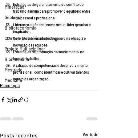
Estratégias de gerenciamento do conflito de 
Mineração
trabalho-família para promover o equilíbrio entre 
Geologia
vida pessoal e profissional.
Liderança autêntica: como ser um líder genuíno e 
Biblioteconomia
inspirador.
Comprar Relatório de Estágio
O efeito da diversidade de gênero na eficácia e 
inovação das equipes.
Projeto Multisciplinar
Estratégias de promoção da saúde mental no 
local de trabalho.
Biomedicina
Avaliação de competências e desenvolvimento 
Mestrado
profissional: como identificar e cultivar talentos 
dentro da organização.
Medicina
Psicologia
Posts recentes
Ver tudo