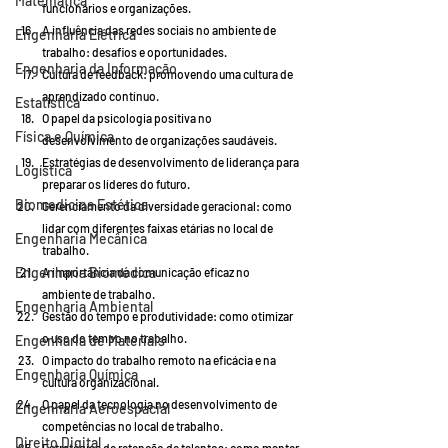
Matemática
funcionários e organizações.
A influência das redes sociais no ambiente de 
Engenharia Elétrica
trabalho: desafios e oportunidades.
Engenharia da Informação
Cultura de feedback: promovendo uma cultura de 
aprendizado contínuo.
Estatística
O papel da psicologia positiva no 
Física e Química
desenvolvimento de organizações saudáveis.
Estratégias de desenvolvimento de liderança para 
Logística
preparar os líderes do futuro.
Biomedicina Estética
Gerenciamento da diversidade geracional: como 
lidar com diferentes faixas etárias no local de 
Engenharia Mecânica
trabalho.
Engenharia Biomédica
A importância da comunicação eficaz no 
ambiente de trabalho.
Engenharia Ambiental
Gestão do tempo e produtividade: como otimizar 
o uso do tempo no trabalho.
Engenharia de Materiais
O impacto do trabalho remoto na eficácia e na 
Engenharia Química
cultura organizacional.
O papel da tecnologia no desenvolvimento de 
Engenharia Aeroespacial
competências no local de trabalho.
Direito Digital