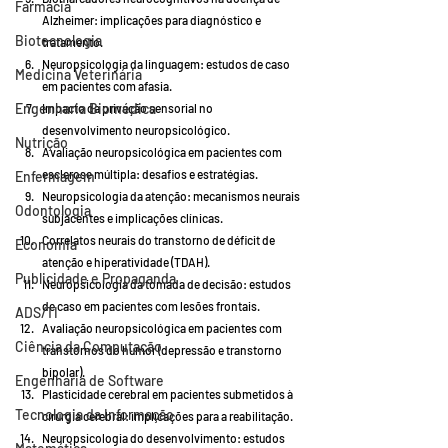
Farmácia
Alzheimer: implicações para diagnóstico e 
Biotecnologia
tratamento.
Neuropsicologia da linguagem: estudos de caso 
Medicina Veterinária
em pacientes com afasia.
Engenharia Biomédica
Impacto da privação sensorial no 
desenvolvimento neuropsicológico.
Nutrição
Avaliação neuropsicológica em pacientes com 
esclerose múltipla: desafios e estratégias.
Enfermagem
Neuropsicologia da atenção: mecanismos neurais 
Odontologia
subjacentes e implicações clínicas.
Correlatos neurais do transtorno de déficit de 
Economia
atenção e hiperatividade (TDAH).
Publicidade e Propaganda
Neuropsicologia da tomada de decisão: estudos 
de caso em pacientes com lesões frontais.
ADS/TI
Avaliação neuropsicológica em pacientes com 
Ciência da Computação
transtornos do humor (depressão e transtorno 
bipolar).
Engenharia de Software
Plasticidade cerebral em pacientes submetidos à 
Tecnologia da Informação
cirurgia cerebral: implicações para a reabilitação.
Neuropsicologia do desenvolvimento: estudos 