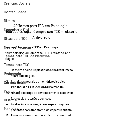
Ciências Sociais
Contabilidade
Direito
40 Temas para TCC em Psicologia: 
Engenharia Civil
Neuropsicologia | Compre seu TCC + relatório 
Anti-plágio
Dicas para TCC
Normas Técnicas
Segue 40 Temas para TCC em Psicologia: 
Neuropsicologia | Compre seu TCC + relatório Anti-
Temas para TCC de Medicina
plágio:
Temas para TCC
Os efeitos da neuroplasticidade na reabilitação 
Pedagogia
neuropsicológica.
Correlatos neurais da memória episódica: 
Serviço Social
evidências de estudos de neuroimagem.
Psicologia
Neuropsicologia do envelhecimento saudável: 
fatores de proteção e de risco.
História
Avaliação e intervenção neuropsicológica em 
Medicina
pacientes com transtorno do espectro autista.
Biomarcadores neurocognitivos na doença de 