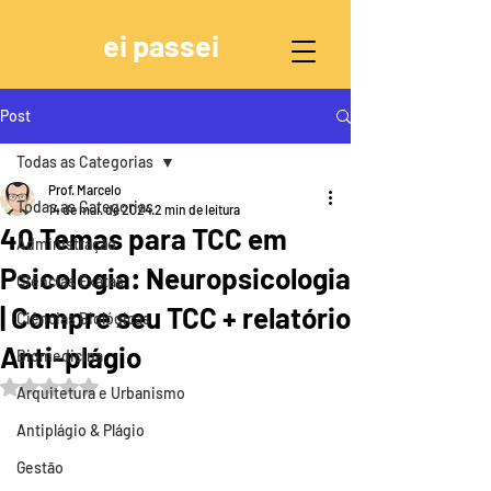
ei passei
Post
Todas as Categorias
Prof. Marcelo
Todas as Categorias
14 de mai. de 2024
2 min de leitura
40 Temas para TCC em
Administração
Psicologia: Neuropsicologia
Ciências Exatas
| Compre seu TCC + relatório
Ciências Biológicas
Anti-plágio
Biomedicina
Avaliado com NaN de 5 estrelas.
Arquitetura e Urbanismo
Antiplágio & Plágio
Gestão