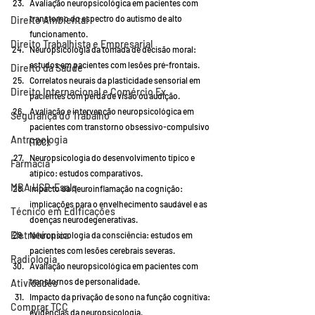
Avaliação neuropsicológica em pacientes com 
transtorno do espectro do autismo de alto 
Direito Ambiental
funcionamento.
Direito Trabalhista e Empresarial
Neuropsicologia da tomada de decisão moral: 
estudos em pacientes com lesões pré-frontais.
Direito da Saúde
Correlatos neurais da plasticidade sensorial em 
Direito Internacional e Comércio Ex
pacientes com perda de visão ou audição.
Avaliação e intervenção neuropsicológica em 
Segurança do Trabalho
pacientes com transtorno obsessivo-compulsivo 
Antropologia
(TOC).
Neuropsicologia do desenvolvimento típico e 
Farmácia
atípico: estudos comparativos.
MBA USP-Esalq
Impacto da neuroinflamação na cognição: 
implicações para o envelhecimento saudável e as 
Técnico em Edificações
doenças neurodegenerativas.
Eletrotécnica
Neuropsicologia da consciência: estudos em 
pacientes com lesões cerebrais severas.
Radiologia
Avaliação neuropsicológica em pacientes com 
transtornos de personalidade.
Atividades
Impacto da privação de sono na função cognitiva: 
Comprar TCC
evidências da neuropsicologia.