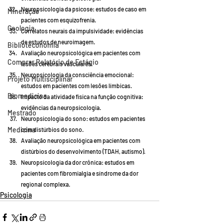
Neuropsicologia da psicose: estudos de caso em 
Mineração
pacientes com esquizofrenia.
Geologia
Correlatos neurais da impulsividade: evidências 
de estudos de neuroimagem.
Biblioteconomia
Avaliação neuropsicológica em pacientes com 
Comprar Relatório de Estágio
lesões cerebrais vasculares.
Neuropsicologia da consciência emocional: 
Projeto Multisciplinar
estudos em pacientes com lesões límbicas.
Biomedicina
Impacto da atividade física na função cognitiva: 
evidências da neuropsicologia.
Mestrado
Neuropsicologia do sono: estudos em pacientes 
Medicina
com distúrbios do sono.
Avaliação neuropsicológica em pacientes com 
distúrbios do desenvolvimento (TDAH, autismo).
Neuropsicologia da dor crônica: estudos em 
pacientes com fibromialgia e síndrome da dor 
regional complexa.
Psicologia