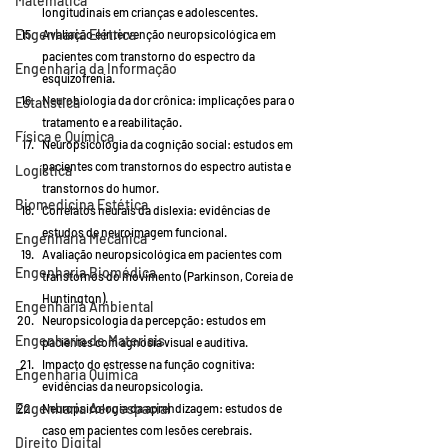
Matemática
longitudinais em crianças e adolescentes.
Engenharia Elétrica
Avaliação e intervenção neuropsicológica em 
pacientes com transtorno do espectro da 
Engenharia da Informação
esquizofrenia.
Neurobiologia da dor crônica: implicações para o 
Estatística
tratamento e a reabilitação.
Física e Química
Neuropsicologia da cognição social: estudos em 
pacientes com transtornos do espectro autista e 
Logística
transtornos do humor.
Biomedicina Estética
Correlatos neurais da dislexia: evidências de 
estudos de neuroimagem funcional.
Engenharia Mecânica
Avaliação neuropsicológica em pacientes com 
Engenharia Biomédica
transtornos do movimento (Parkinson, Coreia de 
Huntington).
Engenharia Ambiental
Neuropsicologia da percepção: estudos em 
Engenharia de Materiais
pacientes com agnosia visual e auditiva.
Impacto do estresse na função cognitiva: 
Engenharia Química
evidências da neuropsicologia.
Engenharia Aeroespacial
Neuropsicologia da aprendizagem: estudos de 
caso em pacientes com lesões cerebrais.
Direito Digital