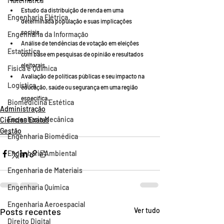
Matemática
Estudo da distribuição de renda em uma 
Engenharia Elétrica
determinada população e suas implicações 
sociais.
Engenharia da Informação
Análise de tendências de votação em eleições 
Estatística
com base em pesquisas de opinião e resultados 
eleitorais.
Física e Química
Avaliação de políticas públicas e seu impacto na 
Logística
educação, saúde ou segurança em uma região 
específica.
Biomedicina Estética
Administração
Engenharia Mecânica
Ciências Exatas
Gestão
Engenharia Biomédica
Engenharia Ambiental
Engenharia de Materiais
Engenharia Química
Engenharia Aeroespacial
Posts recentes
Ver tudo
Direito Digital