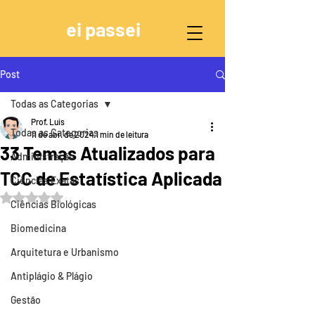
ei passei
Post
Todas as Categorias
Prof. Luis
Todas as Categorias
11 de abr. de 2024
1 min de leitura
33 Temas Atualizados para
Administração
TCC de Estatística Aplicada
Ciências Exatas
Avaliado com NaN de 5 estrelas.
Ciências Biológicas
Biomedicina
Arquitetura e Urbanismo
Antiplágio & Plágio
Gestão