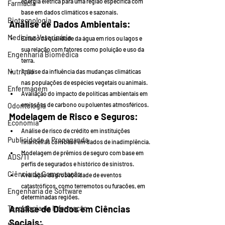
energia elétrica para uma região específica com 
Farmácia
base em dados climáticos e sazonais.
Biotecnologia
Análise de Dados Ambientais
:
Medicina Veterinária
Estudo da qualidade da água em rios ou lagos e 
sua relação com fatores como poluição e uso da 
Engenharia Biomédica
terra.
Nutrição
Análise da influência das mudanças climáticas 
nas populações de espécies vegetais ou animais.
Enfermagem
Avaliação do impacto de políticas ambientais em 
emissões de carbono ou poluentes atmosféricos.
Odontologia
Modelagem de Risco e Seguros
:
Economia
Análise de risco de crédito em instituições 
Publicidade e Propaganda
financeiras com base em dados de inadimplência.
Modelagem de prêmios de seguro com base em 
ADS/TI
perfis de segurados e histórico de sinistros.
Ciência da Computação
Avaliação da probabilidade de eventos 
catastróficos, como terremotos ou furacões, em 
Engenharia de Software
determinadas regiões.
Análise de Dados em Ciências 
Tecnologia da Informação
Sociais
: