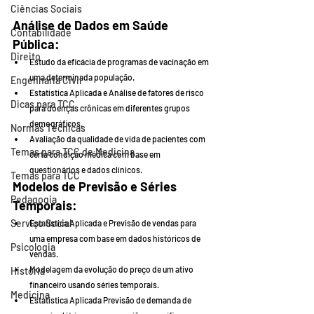
Ciências Sociais
Análise de Dados em Saúde 
Contabilidade
Pública
:
Direito
Estudo da eficácia de programas de vacinação em 
uma determinada população.
Engenharia Civil
Estatística Aplicada e Análise de fatores de risco 
Dicas para TCC
para doenças crônicas em diferentes grupos 
demográficos.
Normas Técnicas
Avaliação da qualidade de vida de pacientes com 
Temas para TCC de Medicina
certa condição médica com base em 
questionários e dados clínicos.
Temas para TCC
Modelos de Previsão e Séries 
Pedagogia
Temporais
:
Serviço Social
Estatística Aplicada e Previsão de vendas para 
uma empresa com base em dados históricos de 
Psicologia
vendas.
Modelagem da evolução do preço de um ativo 
História
financeiro usando séries temporais.
Medicina
Estatística Aplicada Previsão de demanda de 