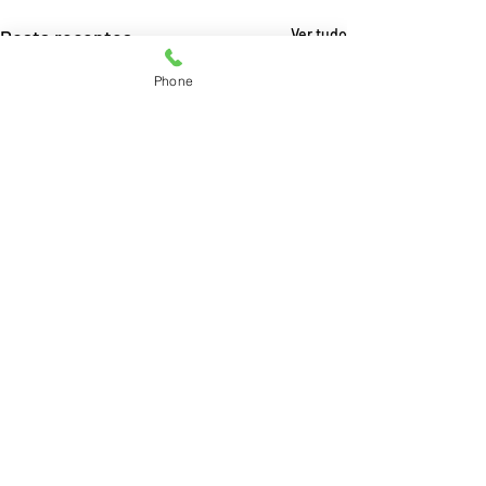
Posts recentes
Ver tudo
Phone
Consultoria e Assessoria Acadêmica