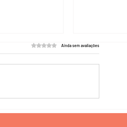
Avaliado com 0 de 5 estrelas.
Ainda sem avaliações
emas para TCC em
Horas Complementar
rmagem Pediátrica |
Comprar
re seu TCC + relatório
plágio