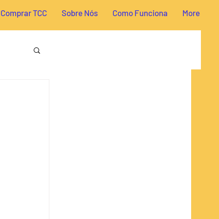
Comprar TCC
Sobre Nós
Como Funciona
More
reito
a TCC
omia