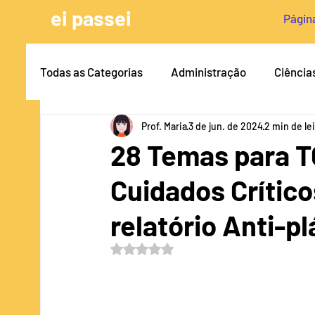
ei passei
Página
Todas as Categorias
Administração
Ciência
Prof. Maria
3 de jun. de 2024
2 min de le
Arquitetura e Urbanismo
Antiplágio & Plági
28 Temas para 
Cuidados Crítico
Engenharia Civil
Dicas para TCC
Norma
relatório Anti-pl
Pedagogia
Serviço Social
Psicologia
Avaliado com NaN de 5 estrelas.
Medicina Veterinária
Engenharia Biomédic