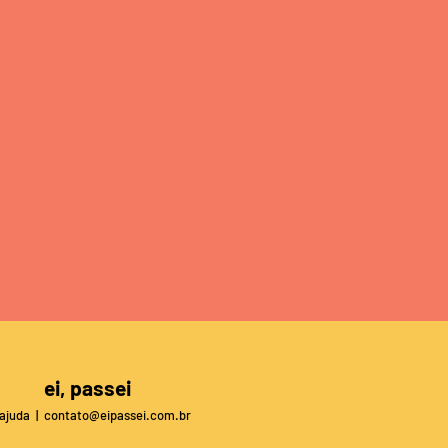
ei, passei
ajuda |
contato@eipassei.com.br