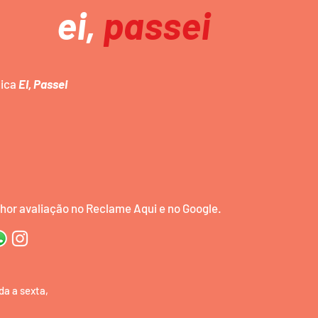
ei,
passei
mica
Ei, Passei
or avaliação no Reclame Aqui e no Google.
da a sexta,