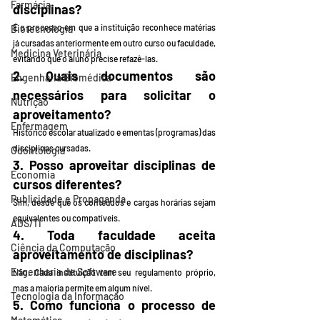
Farmácia
disciplinas?
É o processo em que a instituição reconhece matérias 
Biotecnologia
já cursadas anteriormente em outro curso ou faculdade, 
Medicina Veterinária
evitando que o aluno precise refazê-las.
2. Quais documentos são 
Engenharia Biomédica
necessários para solicitar o 
Nutrição
aproveitamento?
Enfermagem
Histórico escolar atualizado e ementas (programas) das 
disciplinas cursadas.
Odontologia
3. Posso aproveitar disciplinas de 
Economia
cursos diferentes?
Publicidade e Propaganda
Sim, desde que os conteúdos e cargas horárias sejam 
equivalentes ou compatíveis.
ADS/TI
4. Toda faculdade aceita 
Ciência da Computação
aproveitamento de disciplinas?
Engenharia de Software
Não. Cada instituição tem seu regulamento próprio, 
mas a maioria permite em algum nível.
Tecnologia da Informação
5. Como funciona o processo de 