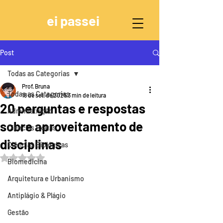
ei passei
Post
Todas as Categorias
Prof. Bruna
Todas as Categorias
18 de set. de 2025
3 min de leitura
20 perguntas e respostas
Administração
sobre aproveitamento de
Ciências Exatas
disciplinas
Ciências Biológicas
Avaliado com NaN de 5 estrelas.
Biomedicina
Arquitetura e Urbanismo
Antiplágio & Plágio
Gestão