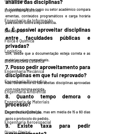
Matemática
análise das disciplinas?
A coordenação do curso ou setor acadêmico compara 
Engenharia Elétrica
ementas, conteúdos programáticos e carga horária 
Engenharia da Informação
para decidir sobre a equivalência.
6. É possível aproveitar disciplinas 
Estatística
entre faculdades públicas e 
Física e Química
privadas?
Logística
Sim, desde que a documentação esteja correta e as 
matérias sejam compatíveis.
Biomedicina Estética
7. Posso pedir aproveitamento para 
Engenharia Mecânica
disciplinas em que fui reprovado?
Engenharia Biomédica
Não. Geralmente só são aceitas disciplinas aprovadas 
com nota mínima exigida.
Engenharia Ambiental
8. Quanto tempo demora o 
Engenharia de Materiais
processo?
Engenharia Química
Depende da instituição, mas em média de 15 a 60 dias 
após o protocolo do pedido.
Engenharia Aeroespacial
9. Existe taxa para pedir 
Direito Digital
aproveitamento?