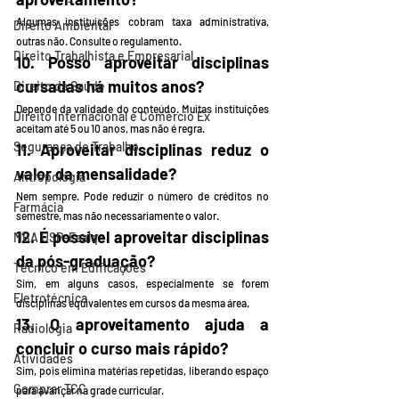
Algumas instituições cobram taxa administrativa, 
Direito Ambiental
outras não. Consulte o regulamento.
Direito Trabalhista e Empresarial
10. Posso aproveitar disciplinas 
cursadas há muitos anos?
Direito da Saúde
Depende da validade do conteúdo. Muitas instituições 
Direito Internacional e Comércio Ex
aceitam até 5 ou 10 anos, mas não é regra.
Segurança do Trabalho
11. Aproveitar disciplinas reduz o 
valor da mensalidade?
Antropologia
Nem sempre. Pode reduzir o número de créditos no 
Farmácia
semestre, mas não necessariamente o valor.
12. É possível aproveitar disciplinas 
MBA USP-Esalq
da pós-graduação?
Técnico em Edificações
Sim, em alguns casos, especialmente se forem 
Eletrotécnica
disciplinas equivalentes em cursos da mesma área.
13. O aproveitamento ajuda a 
Radiologia
concluir o curso mais rápido?
Atividades
Sim, pois elimina matérias repetidas, liberando espaço 
Comprar TCC
para avançar na grade curricular.