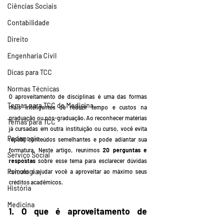
Ciências Sociais
Contabilidade
Direito
Engenharia Civil
Dicas para TCC
Normas Técnicas
O aproveitamento de disciplinas é uma das formas 
Temas para TCC de Medicina
mais inteligentes de reduzir tempo e custos na 
graduação ou pós-graduação. Ao reconhecer matérias 
Temas para TCC
já cursadas em outra instituição ou curso, você evita 
Pedagogia
repetir conteúdos semelhantes e pode adiantar sua 
formatura. Neste artigo, reunimos 
20 perguntas e 
Serviço Social
respostas
 sobre esse tema para esclarecer dúvidas 
Psicologia
comuns e ajudar você a aproveitar ao máximo seus 
créditos acadêmicos.
História
Medicina
1. O que é aproveitamento de 