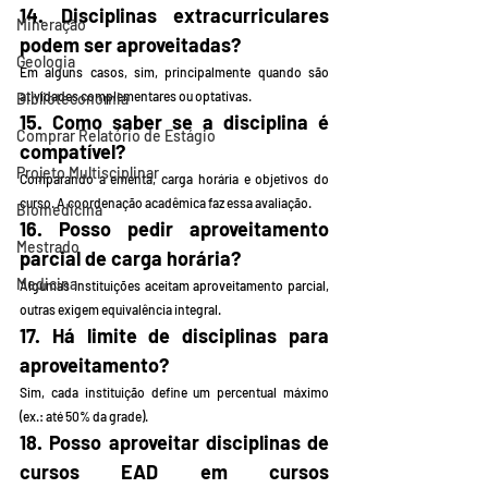
14. Disciplinas extracurriculares 
Mineração
podem ser aproveitadas?
Geologia
Em alguns casos, sim, principalmente quando são 
atividades complementares ou optativas.
Biblioteconomia
15. Como saber se a disciplina é 
Comprar Relatório de Estágio
compatível?
Projeto Multisciplinar
Comparando a ementa, carga horária e objetivos do 
curso. A coordenação acadêmica faz essa avaliação.
Biomedicina
16. Posso pedir aproveitamento 
Mestrado
parcial de carga horária?
Medicina
Algumas instituições aceitam aproveitamento parcial, 
outras exigem equivalência integral.
17. Há limite de disciplinas para 
aproveitamento?
Sim, cada instituição define um percentual máximo 
(ex.: até 50% da grade).
18. Posso aproveitar disciplinas de 
cursos EAD em cursos 