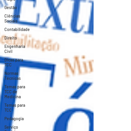
Gestão
Ciências
Sociais
Contabilidade
Direito
Engenharia
Civil
Dicas para
TCC
Normas
Técnicas
Temas para
TCC de
Medicina
Temas para
TCC
Pedagogia
Serviço