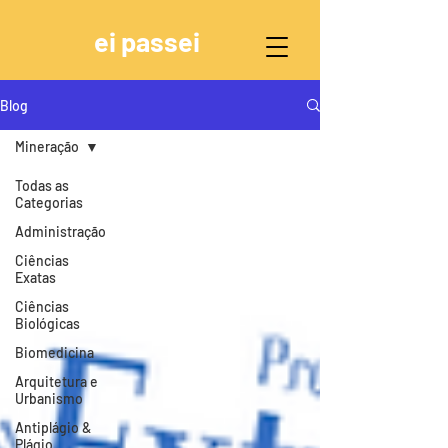
ei passei
Blog
Mineração
Todas as
Categorias
Administração
Ciências
Exatas
Ciências
Biológicas
Biomedicina
Arquitetura e
Urbanismo
Antiplágio &
Plágio