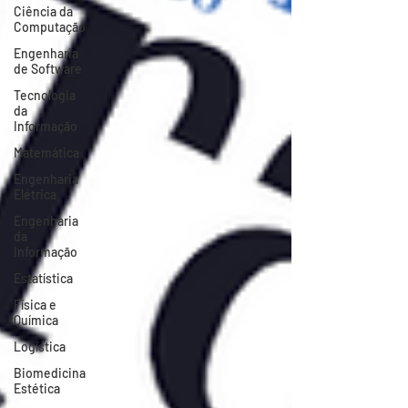
Ciência da
Computação
Engenharia
de Software
Tecnologia
da
Informação
Matemática
Engenharia
Elétrica
Engenharia
da
Informação
Estatística
Física e
Química
Logística
Biomedicina
Estética