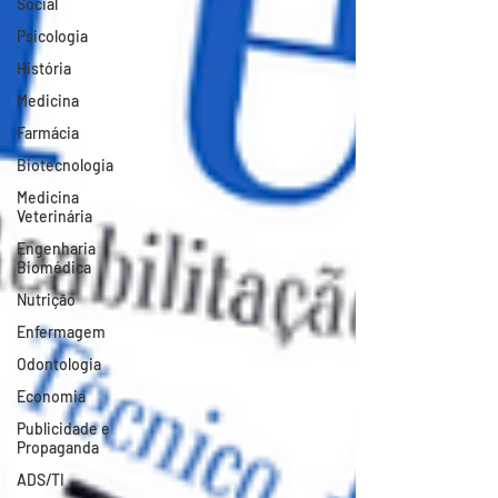
Social
Psicologia
História
Medicina
Farmácia
Biotecnologia
Medicina
Veterinária
Engenharia
Biomédica
Nutrição
Enfermagem
Odontologia
Economia
Publicidade e
Propaganda
ADS/TI