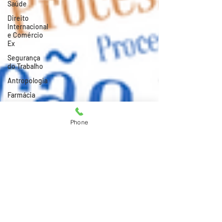
Saúde
Direito
Internacional
e Comércio
Ex
Segurança
do Trabalho
Antropologia
Farmácia
MBA USP-
Esalq
Phone
Técnico em
Edificações
Eletrotécnica
Radiologia
Atividades
Comprar TCC
Mineração