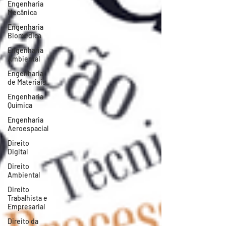
Engenharia
Mecânica
Engenharia
Biomédica
Engenharia
Ambiental
Engenharia
de Materiais
Engenharia
Química
Engenharia
Aeroespacial
Direito
Digital
Direito
Ambiental
Direito
Trabalhista e
Empresarial
Direito da