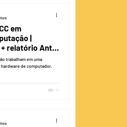
itura
TCC em
 relatório Anti-
ão trabalham em uma
o hardware de computador.
itura