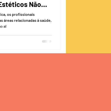
Estéticos Não
re seu TCC +
ca, os profissionais
lágio
s áreas relacionadas à saúde,
o al