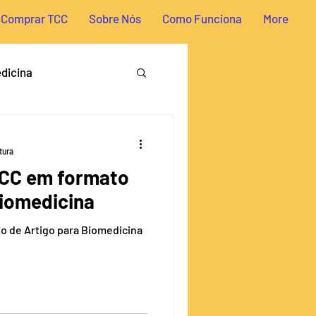
Comprar TCC
Sobre Nós
Como Funciona
More
dicina
tabilidade
Direito
tura
TCC em formato
a
Temas para TCC
Biomedicina
o de Artigo para Biomedicina
Biotecnologia
ologia
Economia