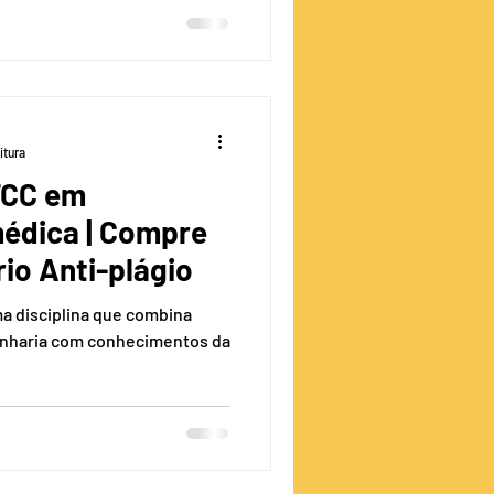
itura
TCC em
édica | Compre
rio Anti-plágio
a disciplina que combina
genharia com conhecimentos da