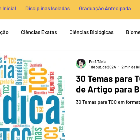
 Inicial
Disciplinas Isoladas
Graduação Antecipada
ação
Ciências Exatas
Ciências Biológicas
Biome
ntiplágio & Plágio
Gestão
Ciências Sociais
Con
Prof. Tânia
1 de out. de 2024
2 min de lei
30 Temas para 
ra TCC
Normas Técnicas
Temas para TCC de Medicin
de Artigo para 
30 Temas para TCC em format
Psicologia
História
Medicina
Farmácia
nharia Biomédica
Nutrição
Enfermagem
Odont