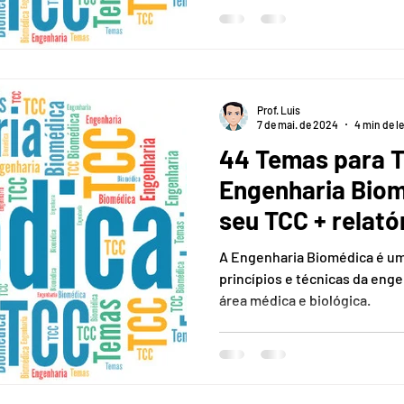
ADS/TI
Prof. Luis
7 de mai. de 2024
4 min de le
44 Temas para 
Engenharia Biom
seu TCC + relató
A Engenharia Biomédica é um
princípios e técnicas da en
área médica e biológica.