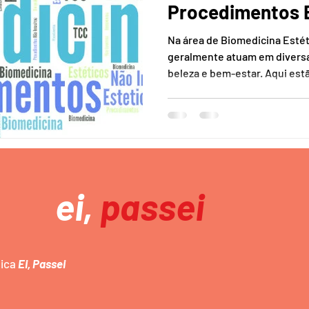
Procedimentos 
Invasivos | Comp
Na área de Biomedicina Estéti
Relatório Anti-p
geralmente atuam em diversa
beleza e bem-estar. Aqui estã
ei,
passei
mica
Ei, Passei