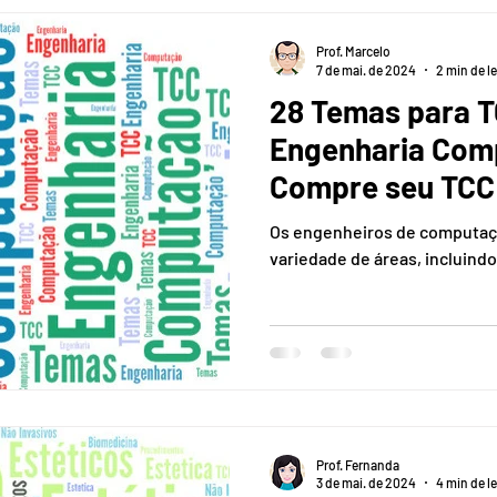
Prof. Marcelo
7 de mai. de 2024
2 min de le
28 Temas para 
Engenharia Computação |
Compre seu TCC +
plágio
Os engenheiros de computaç
variedade de áreas, incluind
Prof. Fernanda
3 de mai. de 2024
4 min de le