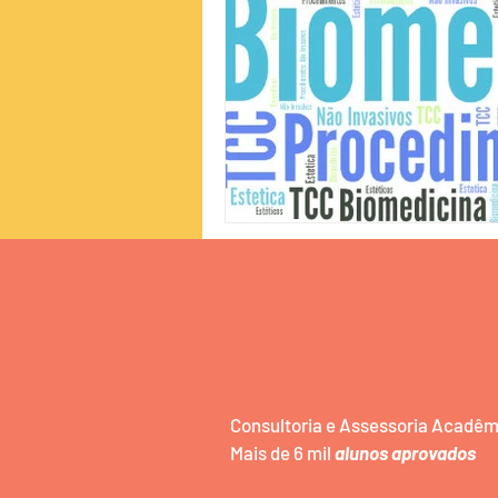
Consultoria e Assessoria Acadê
Mais de 6 mil
alunos aprovados