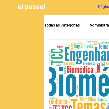
ei passei
Página
Todas as Categorias
Administr
Arquitetura e Urbanismo
A
Engenharia Civil
Dicas pa
Pedagogia
Serviço Social
Medicina Veterinária
Enge