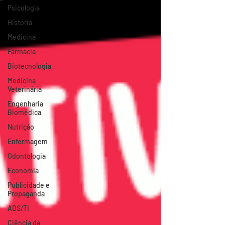
Psicologia
História
Medicina
Farmácia
Biotecnologia
Medicina
Veterinária
Engenharia
Biomédica
Nutrição
Enfermagem
Odontologia
Economia
Publicidade e
Propaganda
ADS/TI
Ciência da