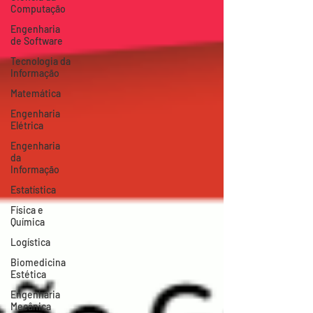
Computação
Engenharia
de Software
Tecnologia da
Informação
Matemática
Engenharia
Elétrica
Engenharia
da
Informação
Estatística
Física e
Química
Logística
Biomedicina
Estética
Engenharia
Mecânica