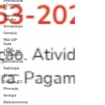
Internacional
e Comércio
Ex
Segurança do
Trabalho
Antropologia
Farmácia
MBA USP-
Esalq
Técnico em
Edificações
Eletrotécnica
Radiologia
Atividades
Comprar TCC
Mineração
Geologia
Biblioteconomia