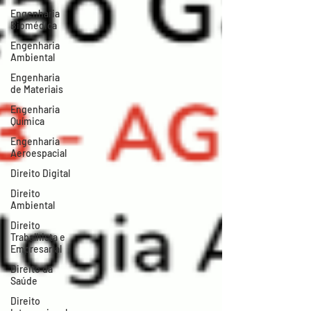
Engenharia
Biomédica
Engenharia
Ambiental
Engenharia
de Materiais
Engenharia
Química
Engenharia
Aeroespacial
Direito Digital
Direito
Ambiental
Direito
Trabalhista e
Empresarial
Direito da
Saúde
Direito