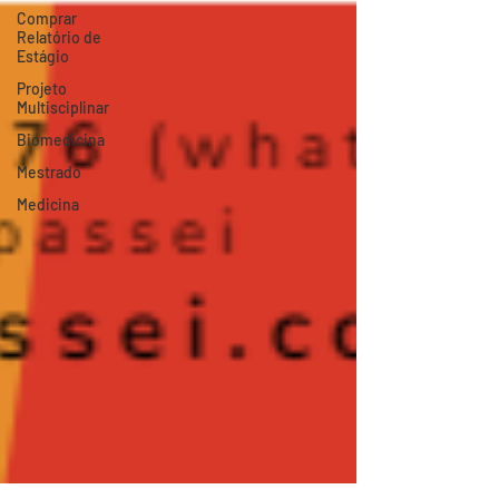
Comprar
Relatório de
Estágio
Projeto
Multisciplinar
Biomedicina
Mestrado
Medicina