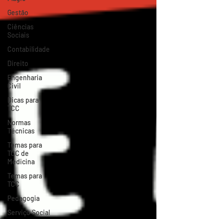
Gestão
Ciências
Sociais
Contabilidade
Direito
Engenharia
Civil
Dicas para
TCC
Normas
Técnicas
Temas para
TCC de
Medicina
Temas para
TCC
Pedagogia
Serviço Social