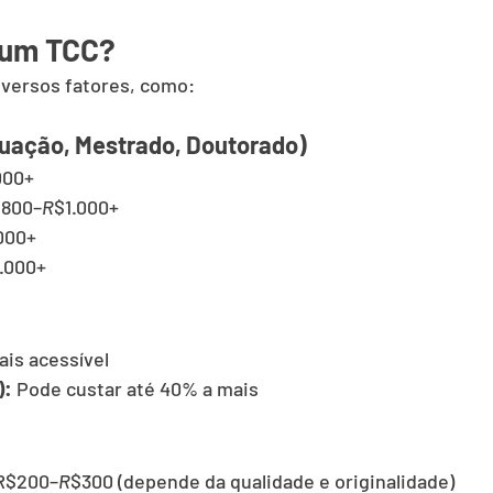
 um TCC?
iversos fatores, como:
duação, Mestrado, Doutorado)
000+
$800–
R
$1.000+
000+
.000+
ais acessível
):
 Pode custar até 40% a mais
R$200–
R
$300 (depende da qualidade e originalidade)