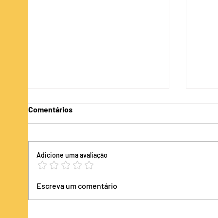
Cote a antecipação do seu
Cote
Comentários
curso. Quanto custa fazer
cons
faculdade mais rápido?
Faça uma cotação conosco
Faça 
antec
Adicione uma avaliação
Escreva um comentário