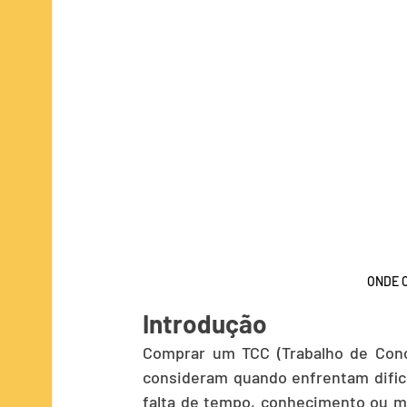
Publicidade e Propaganda
ADS/TI
ONDE 
Introdução
Comprar um TCC (Trabalho de Conc
consideram quando enfrentam dificu
falta de tempo, conhecimento ou m