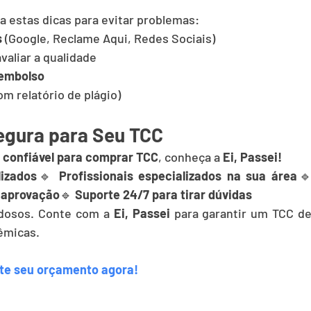
a estas dicas para evitar problemas:
s
 (Google, Reclame Aqui, Redes Sociais)
avaliar a qualidade
eembolso
om relatório de plágio)
Segura para Seu TCC
 confiável para comprar TCC
, conheça a 
Ei, Passei!
lizados
🔹 
Profissionais especializados na sua área
e aprovação
🔹 
Suporte 24/7 para tirar dúvidas
idosos. Conte com a 
Ei, Passei
 para garantir um TCC de
êmicas.
icite seu orçamento agora!