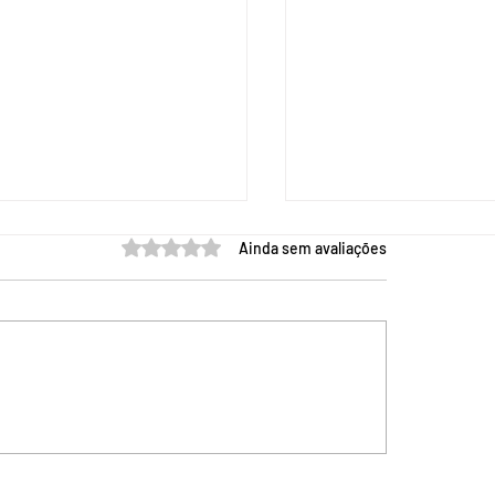
 em quanto tempo você
Avaliado com 0 de 5 estrelas.
Ainda sem avaliações
eguirá se formar
uma cotação para
ipação
ABNT 2026 formata