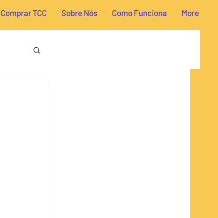
Comprar TCC
Sobre Nós
Como Funciona
More
reito
e
a TCC
omia