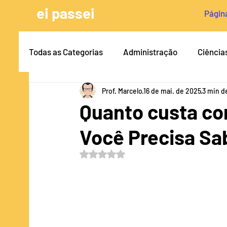
ei passei
Página
Todas as Categorias
Administração
Ciência
Prof. Marcelo
16 de mai. de 2025
3 min de
Arquitetura e Urbanismo
Antiplágio & Plági
Quanto custa co
Você Precisa Sa
Engenharia Civil
Dicas para TCC
Norma
Avaliado com NaN de 5 estrelas.
Pedagogia
Serviço Social
Psicologia
Medicina Veterinária
Engenharia Biomédic