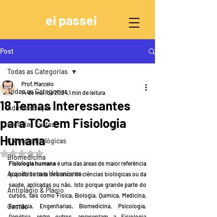
ei passei
Post
Todas as Categorias
Prof. Marcelo
Todas as Categorias
14 de mar. de 2024
1 min de leitura
18 Temas Interessantes
Administração
para TCC em Fisiologia
Ciências Exatas
Humana
Ciências Biológicas
Avaliado com NaN de 5 estrelas.
Biomedicina
Fisiologia humana 
é uma das áreas de maior referência 
Arquitetura e Urbanismo
quando se trata de cursos de ciências biológicas ou da 
saúde, aplicadas ou não. Isto porque grande parte do 
Antiplágio & Plágio
cursos, tais como Física, Biologia, Química, Medicina, 
Gestão
Farmácia, Engenharias, Biomedicina, Psicologia, 
Genética, entre outros, apresentam a Fisiologia 