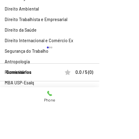
Direito Ambiental
Direito Trabalhista e Empresarial
Direito da Saúde
Direito Internacional e Comércio Ex
Segurança do Trabalho
Antropologia
Comentários
0.0 / 5 (0)
Farmácia
MBA USP-Esalq
Técnico em Edificações
40 Temas para TCC em
40 Temas para 
Comente e avalie
Phone
Psicologia da Sáude |
Psicologia:
Eletrotécnica
Compre seu TCC +
Neuropsicologia
Radiologia
relatório Anti-plágio
seu TCC + relatór
plágio
Atividades
Consultoria e Assessoria Acadêmica
Comprar TCC
Ei, Passei