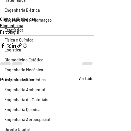
Matemática
Engenharia Elétrica
Ciências Biológicas
Engenharia da Informação
Biomedicina
Estatística
Psicologia
Física e Química
Logística
Biomedicina Estética
Engenharia Mecânica
Posts recentes
Ver tudo
Engenharia Biomédica
Engenharia Ambiental
Engenharia de Materiais
Engenharia Química
Engenharia Aeroespacial
Direito Digital