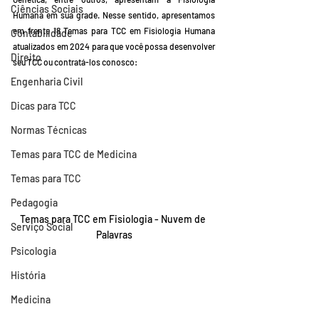
Ciências Sociais
Humana em sua grade. Nesse sentido, apresentamos 
em frente 18 Temas para TCC em Fisiologia Humana 
Contabilidade
atualizados em 2024 para que você possa desenvolver 
Direito
seu TCC ou contratá-los conosco:
Engenharia Civil
Dicas para TCC
Normas Técnicas
Temas para TCC de Medicina
Temas para TCC
Pedagogia
Temas para TCC em Fisiologia - Nuvem de 
Serviço Social
Palavras
Psicologia
História
Medicina