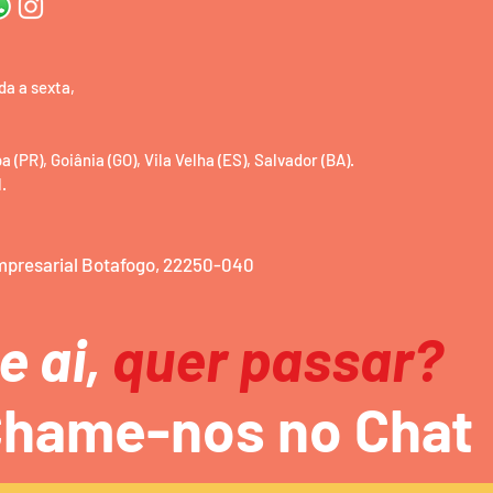
da a sexta,
(PR), Goiânia (GO), Vila Velha (ES), Salvador (BA).
.
Empresarial Botafogo, 22250-040
e ai,
quer passar?
hame-nos no Chat