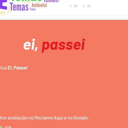
ADS/TI
ei,
passei
mica
Ei, Passei
or avaliação no Reclame Aqui e no Google.