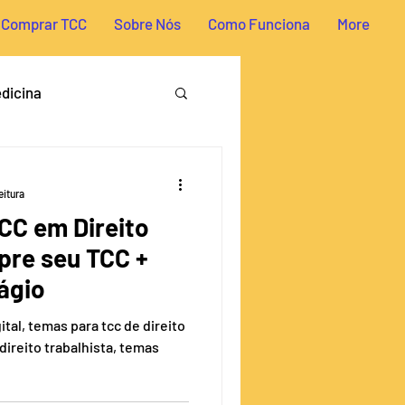
Comprar TCC
Sobre Nós
Como Funciona
More
dicina
tabilidade
Direito
eitura
CC em Direito
a
Temas para TCC
pre seu TCC +
lágio
Biotecnologia
tal, temas para tcc de direito
direito trabalhista, temas
ologia
Economia