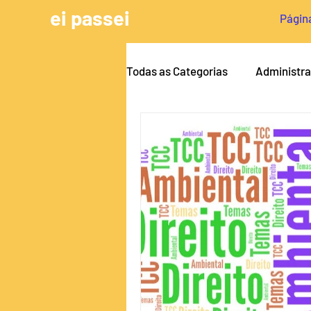
ei passei
Página
Todas as Categorias
Administr
Arquitetura e Urbanismo
A
Engenharia Civil
Dicas pa
Pedagogia
Serviço Social
Medicina Veterinária
Enge