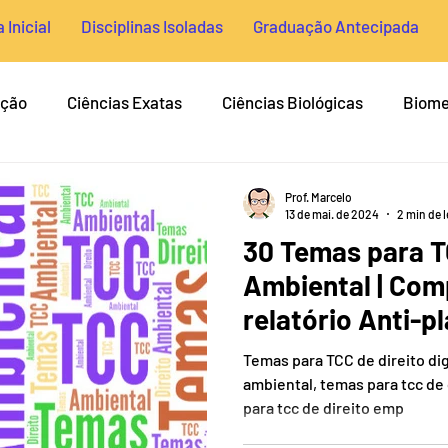
 Inicial
Disciplinas Isoladas
Graduação Antecipada
ação
Ciências Exatas
Ciências Biológicas
Biome
ntiplágio & Plágio
Gestão
Ciências Sociais
Con
Prof. Marcelo
13 de mai. de 2024
2 min de l
30 Temas para T
ra TCC
Normas Técnicas
Temas para TCC de Medicin
Ambiental | Com
relatório Anti-p
Psicologia
História
Medicina
Farmácia
Temas para TCC de direito digi
ambiental, temas para tcc de 
para tcc de direito emp
nharia Biomédica
Nutrição
Enfermagem
Odont